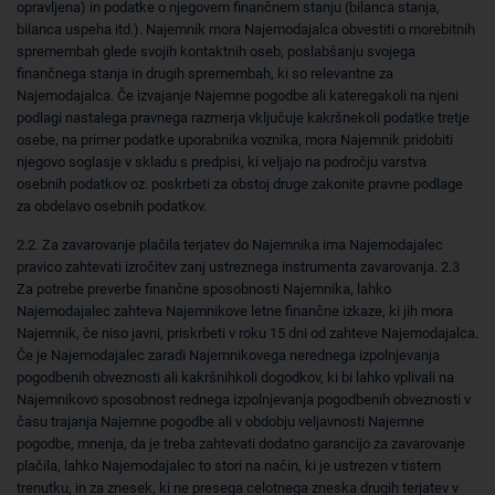
opravljena) in podatke o njegovem finančnem stanju (bilanca stanja,
bilanca uspeha itd.). Najemnik mora Najemodajalca obvestiti o morebitnih
spremembah glede svojih kontaktnih oseb, poslabšanju svojega
finančnega stanja in drugih spremembah, ki so relevantne za
Najemodajalca. Če izvajanje Najemne pogodbe ali kateregakoli na njeni
podlagi nastalega pravnega razmerja vključuje kakršnekoli podatke tretje
osebe, na primer podatke uporabnika voznika, mora Najemnik pridobiti
njegovo soglasje v skladu s predpisi, ki veljajo na področju varstva
osebnih podatkov oz. poskrbeti za obstoj druge zakonite pravne podlage
za obdelavo osebnih podatkov.
2.2. Za zavarovanje plačila terjatev do Najemnika ima Najemodajalec
pravico zahtevati izročitev zanj ustreznega instrumenta zavarovanja. 2.3
Za potrebe preverbe finančne sposobnosti Najemnika, lahko
Najemodajalec zahteva Najemnikove letne finančne izkaze, ki jih mora
Najemnik, če niso javni, priskrbeti v roku 15 dni od zahteve Najemodajalca.
Če je Najemodajalec zaradi Najemnikovega nerednega izpolnjevanja
pogodbenih obveznosti ali kakršnihkoli dogodkov, ki bi lahko vplivali na
Najemnikovo sposobnost rednega izpolnjevanja pogodbenih obveznosti v
času trajanja Najemne pogodbe ali v obdobju veljavnosti Najemne
pogodbe, mnenja, da je treba zahtevati dodatno garancijo za zavarovanje
plačila, lahko Najemodajalec to stori na način, ki je ustrezen v tistem
trenutku, in za znesek, ki ne presega celotnega zneska drugih terjatev v