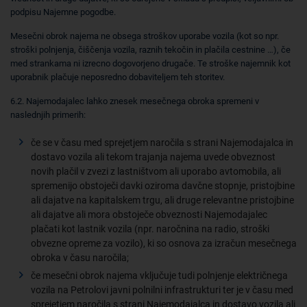
podpisu Najemne pogodbe.
Mesečni obrok najema ne obsega stroškov uporabe vozila (kot so npr.
stroški polnjenja, čiščenja vozila, raznih tekočin in plačila cestnine …), če
med strankama ni izrecno dogovorjeno drugače. Te stroške najemnik kot
uporabnik plačuje neposredno dobaviteljem teh storitev.
6.2. Najemodajalec lahko znesek mesečnega obroka spremeni v
naslednjih primerih:
če se v času med sprejetjem naročila s strani Najemodajalca in
dostavo vozila ali tekom trajanja najema uvede obveznost
novih plačil v zvezi z lastništvom ali uporabo avtomobila, ali
spremenijo obstoječi davki oziroma davčne stopnje, pristojbine
ali dajatve na kapitalskem trgu, ali druge relevantne pristojbine
ali dajatve ali mora obstoječe obveznosti Najemodajalec
plačati kot lastnik vozila (npr. naročnina na radio, stroški
obvezne opreme za vozilo), ki so osnova za izračun mesečnega
obroka v času naročila;
če mesečni obrok najema vključuje tudi polnjenje električnega
vozila na Petrolovi javni polnilni infrastrukturi ter je v času med
sprejetjem naročila s strani Najemodajalca in dostavo vozila ali