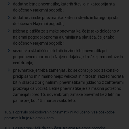
dodatne letne pnevmatike, katerih število in kategorija sta
določena v Najemni pogodbi;
dodatne zimske pnevmatike, katerih število in kategorija sta
določena v Najemni pogodbi;
jeklena platišča za zimske pnevmatike, če je tako določeno v
najemni pogodbi oziroma aluminijasta platišča, če je tako
določeno v Najemni pogodbi;
sezonsko skladiščenje letnih in zimskih pnevmatik pri
pogodbenem partnerju Najemodajalca; stroške premontaže in
centriranja;
pnevmatike je treba zamenjati, ko se obrabijo pod zakonsko
predpisano minimalno mejo; velikost in hitrostni razred morata
biti v skladu z originalnimi pnevmatikami (skladno z zahtevami
proizvajalca vozila). Letne pnevmatike je z zimskimi potrebno
zamenjati pred 15. novembrom, zimske pnevmatike z letnimi
pa ne prej kot 15. marca vsako leto.
10.2. Popravilo poškodovanih pnevmatik ni vključeno. Vse poškodbe
pnevmatik krije Najemnik sam.
10.3. Če Najemnik želi, da se v času trajanja Najemne pogodbe