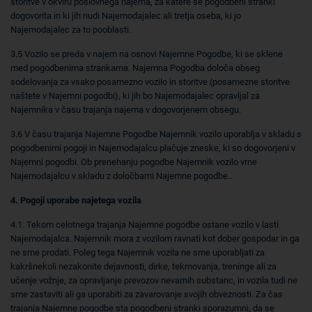
storitve v okviru poslovnega najema, za katere se pogodbeni stranki
dogovorita in ki jih nudi Najemodajalec ali tretja oseba, ki jo
Najemodajalec za to pooblasti.
3.5 Vozilo se preda v najem na osnovi Najemne Pogodbe, ki se sklene
med pogodbenima strankama. Najemna Pogodba določa obseg
sodelovanja za vsako posamezno vozilo in storitve (posamezne storitve
naštete v Najemni pogodbi), ki jih bo Najemodajalec opravljal za
Najemnika v času trajanja najema v dogovorjenem obsegu.
3.6 V času trajanja Najemne Pogodbe Najemnik vozilo uporablja v skladu s
pogodbenimi pogoji in Najemodajalcu plačuje zneske, ki so dogovorjeni v
Najemni pogodbi. Ob prenehanju pogodbe Najemnik vozilo vrne
Najemodajalcu v skladu z določbami Najemne pogodbe..
4. Pogoji uporabe najetega vozila
4.1. Tekom celotnega trajanja Najemne pogodbe ostane vozilo v lasti
Najemodajalca. Najemnik mora z vozilom ravnati kot dober gospodar in ga
ne sme prodati. Poleg tega Najemnik vozila ne sme uporabljati za
kakršnekoli nezakonite dejavnosti, dirke, tekmovanja, treninge ali za
učenje vožnje, za opravljanje prevozov nevarnih substanc, in vozila tudi ne
sme zastaviti ali ga uporabiti za zavarovanje svojih obveznosti. Za čas
trajanja Najemne pogodbe sta pogodbeni stranki sporazumni, da se