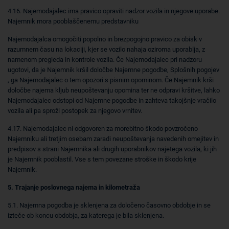
4.16. Najemodajalec ima pravico opraviti nadzor vozila in njegove uporabe.
Najemnik mora pooblaščenemu predstavniku
Najemodajalca omogočiti popolno in brezpogojno pravico za obisk v
razumnem času na lokaciji, kjer se vozilo nahaja oziroma uporablja, z
namenom pregleda in kontrole vozila. Če Najemodajalec pri nadzoru
ugotovi, da je Najemnik kršil določbe Najemne pogodbe, Splošnih pogojev
, ga Najemodajalec o tem opozori s pisnim opominom. Če Najemnik krši
določbe najema kljub neupoštevanju opomina ter ne odpravi kršitve, lahko
Najemodajalec odstopi od Najemne pogodbe in zahteva takojšnje vračilo
vozila ali pa sproži postopek za njegovo vrnitev.
4.17. Najemodajalec ni odgovoren za morebitno škodo povzročeno
Najemniku ali tretjim osebam zaradi neupoštevanja navedenih omejitev in
predpisov s strani Najemnika ali drugih uporabnikov najetega vozila, ki jih
je Najemnik pooblastil. Vse s tem povezane stroške in škodo krije
Najemnik.
5. Trajanje poslovnega najema in kilometraža
5.1. Najemna pogodba je sklenjena za določeno časovno obdobje in se
izteče ob koncu obdobja, za katerega je bila sklenjena.