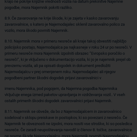
krajo ne pokrije knjižne vrednosti vozila na datum prekinitve Najemne
pogodbe, mora Najemnik pokriti razliko.
8.9. Če zavarovanje ne krije škode, ki je zajeta v kasko zavarovanju
zavarovalnice, s katero je Najemodajalec sklenil zavarovalno polico za
vozilo, mora škodo povrniti Najemnik.
8.10. Najemnik mora v primeru nesreče ali kraje takoj obvestiti najbližjo
policijsko postajo, Najemodajalca pa najkasneje v roku 24 ur po nesreči. V
primeru nesreče mora Najemnik izpolniti obrazec ‘’Evropsko poročilo o
nesreči’’, ki je vključeno v dokumentacijo vozila, ki jo je najemnik prejel ob
prevzemu vozila, ali pa opisati dogodek in dokument predložiti
Najemodajalcu v prej omenjenem roku. Najemodajalec ali njegov
pogodbeni partner škodni dogodek prijavi zavarovalnici v
imenu Najemnika, pod pogojem, da Najemna pogodba Najemnika
vključuje enega izmed paketov upravljanja in vzdrževanja vozil.. V vseh
ostalih primerih škodni dogodek zavarovalnici prijavi Najemnik.
8.11. Najemnik se obveže, da bo z Najemodajalcem in zavarovalnico
sodeloval v sklopu preiskave in postopkov, ki so povezani z nesrečo. Če
Najemnik te obveznosti ne izpolni, mora nositi vse stroške, ki so posledica
nesreče. Če zaradi neupoštevanja navodil iz členov 8. točke, zavarovalnica
ne povrne škode Najemodajalcu, mora Najemnik povrniti Najemodajalcu