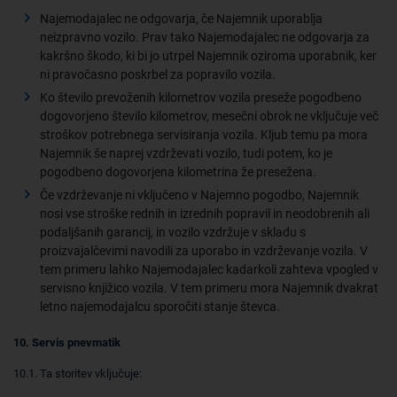
Najemodajalec ne odgovarja, če Najemnik uporablja
neizpravno vozilo. Prav tako Najemodajalec ne odgovarja za
kakršno škodo, ki bi jo utrpel Najemnik oziroma uporabnik, ker
ni pravočasno poskrbel za popravilo vozila.
Ko število prevoženih kilometrov vozila preseže pogodbeno
dogovorjeno število kilometrov, mesečni obrok ne vključuje več
stroškov potrebnega servisiranja vozila. Kljub temu pa mora
Najemnik še naprej vzdrževati vozilo, tudi potem, ko je
pogodbeno dogovorjena kilometrina že presežena.
Če vzdrževanje ni vključeno v Najemno pogodbo, Najemnik
nosi vse stroške rednih in izrednih popravil in neodobrenih ali
podaljšanih garancij, in vozilo vzdržuje v skladu s
proizvajalčevimi navodili za uporabo in vzdrževanje vozila. V
tem primeru lahko Najemodajalec kadarkoli zahteva vpogled v
servisno knjižico vozila. V tem primeru mora Najemnik dvakrat
letno najemodajalcu sporočiti stanje števca.
10. Servis pnevmatik
10.1. Ta storitev vključuje: