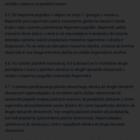
začetku meseca za pretekli mesec.
6.5. Če Najemna pogodba v veljavo ne stopi 1. (prvega) v mesecu,
Najemnik prvo najemnino plača sorazmerno glede na mesečni obrok.
Enako velja v primeru prenehanja Najemne pogodbe. Najemnik zadnji
mesečni obrok plača v celoti in za neporabljene koledarske dni prejme
dobropis oziroma vračilo preplačane mesečne najemnine v skladu z
dogovorom. To ne velja za naknadne mesečne obroke, vmesne ali končne
obračune in vsa druga enkratna plačila za ostale dogovorjene storitve.
6.6. Vsi stroški plačilnih transakcij, kot tudi bančne in morebitne druge
pristojbine v zvezi s plačilom obrokov in drugih denarnih obveznosti v
skladu z Najemno pogodbo bremenijo Najemnika.
6.7. V primeru predčasnega plačila mesečnega obroka ali drugih denarnih
obveznosti najemodajalec ni na noben način dolžan obrestovati ali
revalvirati prejetih vnaprej plačanih zneskov ali predplačil plačanih s strani
najemnika ali pooblaščene osebe (banke itd.) pred zapadlostjo obrokov ali
drugih denarnih obveznosti. Vse vnaprej plačane zneske ali predplačila,
kot tudi preplačila (prekomerna plačila obveznosti), Najemodajalec
upošteva in jih obračuna z dnem zapadlosti obroka ali druge denarne
obveznosti.