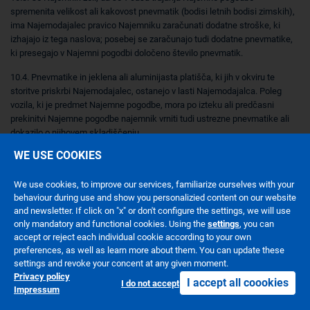
spremenita velikost ali kakovost pnevmatik (bodisi letnih bodisi zimskih),
ima Najemodajalec pravico Najemniku zaračunati dodatne stroške, ki
izhajajo iz tega naslova; posebej se zaračunajo tudi dodatne pnevmatike,
ki presegajo v Najemni pogodbi določeno število pnevmatik.
10.4. Pnevmatike in jeklena ali aluminijasta platišča, ki jih v okviru te
storitve priskrbi Najemodajalec, ostanejo v lasti Najemodajalca. Poleg
vozila, ki je predmet Najemne pogodbe, mora po izteku ali predčasni
prekinitvi Najemne pogodbe najemnik vrniti tudi ustrezne pnevmatike ali
dokazilo o njihovem skladiščenju.
WE USE COOKIES
10.5. Če število prevoženih kilometrov vozila preseže število kilometrov
določeno v Najemni pogodbi ali ko se porabi število pogodbeno
dogovorjenih pnevmatik, stroški potrebnih pnevmatik niso več vključeni v
We use cookies, to improve our services, familiarize ourselves with your
behaviour during use and show you personalizied content on our website
mesečnem obroku. Najemodajalec vse stroške dodatnih menjav
and newsletter. If click on "x" or don't configure the settings, we will use
pnevmatik in nakupov zaračuna Najemniku.
only mandatory and functional cookies. Using the
settings
, you can
11. Nadomestno vozilo
accept or reject each individual cookie according to your own
preferences, as well as learn more about them. You can update these
11.1. Kadar je to potrebno v skladu s pogoji, ki so določeni v točki 11.3.,
settings and revoke your concent at any given moment.
Najemodajalec Najemniku priskrbi nadomestno vozilo v skladu z Najemno
Privacy policy
I accept all coookies
I do not accept
pogodbo ali v sodelovanju s podjetji za izposojo vozil (v nadaljevanju ‘rent-
Impressum
a-car’ podjetja). Tako med Najemnikom in rent-a-car podjetjem obstaja