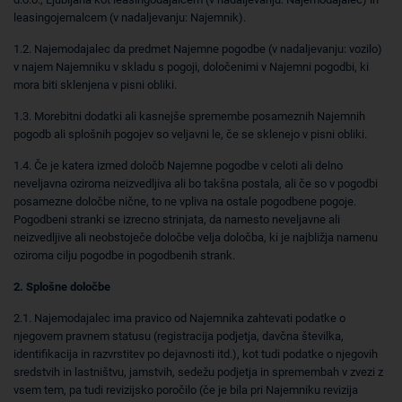
leasingojemalcem (v nadaljevanju: Najemnik).
1.2. Najemodajalec da predmet Najemne pogodbe (v nadaljevanju: vozilo)
v najem Najemniku v skladu s pogoji, določenimi v Najemni pogodbi, ki
mora biti sklenjena v pisni obliki.
1.3. Morebitni dodatki ali kasnejše spremembe posameznih Najemnih
pogodb ali splošnih pogojev so veljavni le, če se sklenejo v pisni obliki.
1.4. Če je katera izmed določb Najemne pogodbe v celoti ali delno
neveljavna oziroma neizvedljiva ali bo takšna postala, ali če so v pogodbi
posamezne določbe nične, to ne vpliva na ostale pogodbene pogoje.
Pogodbeni stranki se izrecno strinjata, da namesto neveljavne ali
neizvedljive ali neobstoječe določbe velja določba, ki je najbližja namenu
oziroma cilju pogodbe in pogodbenih strank.
2. Splošne določbe
2.1. Najemodajalec ima pravico od Najemnika zahtevati podatke o
njegovem pravnem statusu (registracija podjetja, davčna številka,
identifikacija in razvrstitev po dejavnosti itd.), kot tudi podatke o njegovih
sredstvih in lastništvu, jamstvih, sedežu podjetja in spremembah v zvezi z
vsem tem, pa tudi revizijsko poročilo (če je bila pri Najemniku revizija