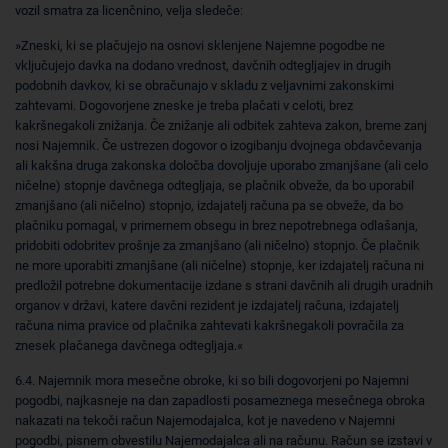
vozil smatra za licenčnino, velja sledeče:
»Zneski, ki se plačujejo na osnovi sklenjene Najemne pogodbe ne
vključujejo davka na dodano vrednost, davčnih odtegljajev in drugih
podobnih davkov, ki se obračunajo v skladu z veljavnimi zakonskimi
zahtevami. Dogovorjene zneske je treba plačati v celoti, brez
kakršnegakoli znižanja. Če znižanje ali odbitek zahteva zakon, breme zanj
nosi Najemnik. Če ustrezen dogovor o izogibanju dvojnega obdavčevanja
ali kakšna druga zakonska določba dovoljuje uporabo zmanjšane (ali celo
ničelne) stopnje davčnega odtegljaja, se plačnik obveže, da bo uporabil
zmanjšano (ali ničelno) stopnjo, izdajatelj računa pa se obveže, da bo
plačniku pomagal, v primernem obsegu in brez nepotrebnega odlašanja,
pridobiti odobritev prošnje za zmanjšano (ali ničelno) stopnjo. Če plačnik
ne more uporabiti zmanjšane (ali ničelne) stopnje, ker izdajatelj računa ni
predložil potrebne dokumentacije izdane s strani davčnih ali drugih uradnih
organov v državi, katere davčni rezident je izdajatelj računa, izdajatelj
računa nima pravice od plačnika zahtevati kakršnegakoli povračila za
znesek plačanega davčnega odtegljaja.«
6.4. Najemnik mora mesečne obroke, ki so bili dogovorjeni po Najemni
pogodbi, najkasneje na dan zapadlosti posameznega mesečnega obroka
nakazati na tekoči račun Najemodajalca, kot je navedeno v Najemni
pogodbi, pisnem obvestilu Najemodajalca ali na računu. Račun se izstavi v