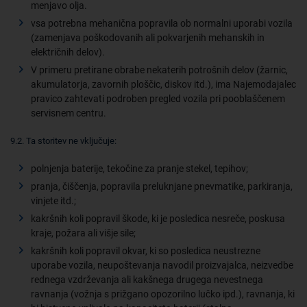
menjavo olja.
vsa potrebna mehanična popravila ob normalni uporabi vozila
(zamenjava poškodovanih ali pokvarjenih mehanskih in
električnih delov).
V primeru pretirane obrabe nekaterih potrošnih delov (žarnic,
akumulatorja, zavornih ploščic, diskov itd.), ima Najemodajalec
pravico zahtevati podroben pregled vozila pri pooblaščenem
servisnem centru.
9.2. Ta storitev ne vključuje:
polnjenja baterije, tekočine za pranje stekel, tepihov;
pranja, čiščenja, popravila preluknjane pnevmatike, parkiranja,
vinjete itd.;
kakršnih koli popravil škode, ki je posledica nesreče, poskusa
kraje, požara ali višje sile;
kakršnih koli popravil okvar, ki so posledica neustrezne
uporabe vozila, neupoštevanja navodil proizvajalca, neizvedbe
rednega vzdrževanja ali kakšnega drugega nevestnega
ravnanja (vožnja s prižgano opozorilno lučko ipd.), ravnanja, ki