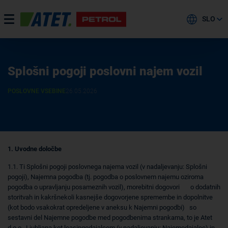
SLO
Splošni pogoji poslovni najem vozil
POSLOVNE VSEBINE
26.05.2026
1. Uvodne določbe
1.1. Ti Splošni pogoji poslovnega najema vozil (v nadaljevanju: Splošni
pogoji), Najemna pogodba (tj. pogodba o poslovnem najemu oziroma
pogodba o upravljanju posameznih vozil), morebitni dogovori o dodatnih
storitvah in kakršnekoli kasnejše dogovorjene spremembe in dopolnitve
(kot bodo vsakokrat opredeljene v aneksu k Najemni pogodbi) so
sestavni del Najemne pogodbe med pogodbenima strankama, to je Atet
d.o.o., Ljubljana kot leasingodajalcem (v nadaljevanju: Najemodajalec) in