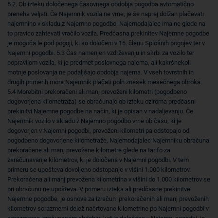
5.2. Ob izteku določenega časovnega obdobja pogodba avtomatično
preneha veljati. Če Najemnik vozila ne vrne, je še naprej dolžan plačevati
najemnino v skladu z Najemno pogodbo. Najemodajalec ima ne glede na
to pravico zahtevati vračilo vozila. Predčasna prekinitev Najemne pogodbe
je mogoča le pod pogoji, ki so določeni v 16. členu Splošnih pogojev ter v
Najemni pogodbi. 5.3 Čas namenjen vzdrževanju in skrbi za vozilo ter
popravilom vozila, ki je predmet poslovnega najema, ali kakršnekoli
motnje poslovanja ne podaljšajo obdobja najema. V vseh tovrstnih in
drugih primerih mora Najemnik plačati poln znesek mesečnega obroka.
5.4 Morebitni prekoračeni ali manj prevoženi kilometri (pogodbeno
dogovorjena kilometraža) se obračunajo ob izteku oziroma predčasni
prekinitvi Najemne pogodbe na način, ki je opisan v nadaljevanju. Če
Najemnik vozilo v skladu z Najemno pogodbo vrne ob času, ki je
dogovorjen v Najemni pogodbi, prevoženi kilometri pa odstopajo od
pogodbeno dogovorjene kilometraže, Najemodajalec Najemniku obračuna
prekoračene ali manj prevožene kilometre glede na tarifo za
zaračunavanje kilometrov, ki je določena v Najemni pogodbi. V tem
primeru se upošteva dovoljeno odstopanje v višini 1.000 kilometrov.
Prekoračena ali manj prevožena kilometrina v višini do 1.000 kilometrov se
pri obračunu ne upošteva. V primeru izteka ali predčasne prekinitve
Najemne pogodbe, je osnova za izračun prekoračenih ali manj prevoženih
kilometrov sorazmerni delež načrtovane kilometrine po Najemni pogodbi v