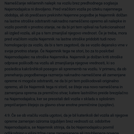
Nameščanje reklamnih nalepk na vozilu brez predhodnega soglasja
Najemodajalca ni dovoljeno. Pred vračilom vozila po izteku najemnega
obdobja, ali ob predčasni prekinitvi Najemne pogodbe je Najemnik dolžan
na lastne stroške odstraniti naknadno nameščeno opremo ali nalepke in
vozilo povrniti v prvotno stanje, ne da bi pri tem vplival na funkcionalnost
ali izgled vozila, ali pa s tem zmanjšal njegovo vrednost. Če je treba, mora
pred vračilom vozila Najemnik na lastne stroške pridobiti tudi novo
homologacijo za vozilo, da bi s tem zagotovil, da se vozilo dejansko vrne v
svoje prvotno stanje. Če Najemnik tega ne stori, bo za to poskrbel
Najemodajalec na stroške Najemnika. Najemnik je dolžan kriti stroške
odprave poškodb na vozilu ali zmanjšanja njegove vrednosti, ki so
posledica kakršnihkoli posegov ali sprememb na vozilu. V primeru, da ob
prenehanju pogodbenega razmerja naknadno nameščene ali zamenjane
opreme ni mogoče odstraniti, ne da bi pri tem poškodovali originalno
opremo, ali če Najemnik tega ni storil, se šteje vsa novo nameščena in
zamenjana oprema za premično stvar, katere lastništvo preide brezplačno
na Najemodajalca, ker se preostali deli vozila v skladu s splošnim
prepričanjem štejejo za glavno stvar enotne premičnine (spojitev).
4.9. Če se ob vračilu vozila ugotovi, da je bil katerikoli del vozila ali njegove
opreme zamenjan oziroma izgubljen brez vednosti oz. odobritve
Najemodajalca, se Najemnik strinja, da bo Najemodajalcu povrnil
odškodnino v višini tržne cene zamenjanega ali izgubljenega novega