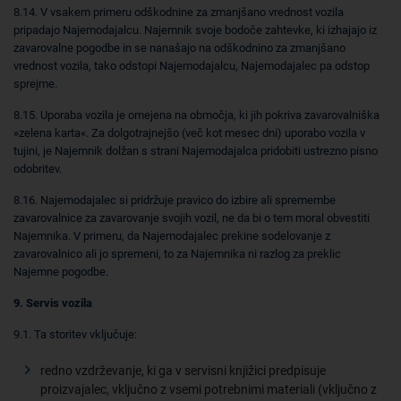
8.14. V vsakem primeru odškodnine za zmanjšano vrednost vozila
pripadajo Najemodajalcu. Najemnik svoje bodoče zahtevke, ki izhajajo iz
zavarovalne pogodbe in se nanašajo na odškodnino za zmanjšano
vrednost vozila, tako odstopi Najemodajalcu, Najemodajalec pa odstop
sprejme.
8.15. Uporaba vozila je omejena na območja, ki jih pokriva zavarovalniška
»zelena karta«. Za dolgotrajnejšo (več kot mesec dni) uporabo vozila v
tujini, je Najemnik dolžan s strani Najemodajalca pridobiti ustrezno pisno
odobritev.
8.16. Najemodajalec si pridržuje pravico do izbire ali spremembe
zavarovalnice za zavarovanje svojih vozil, ne da bi o tem moral obvestiti
Najemnika. V primeru, da Najemodajalec prekine sodelovanje z
zavarovalnico ali jo spremeni, to za Najemnika ni razlog za preklic
Najemne pogodbe.
9. Servis vozila
9.1. Ta storitev vključuje:
redno vzdrževanje, ki ga v servisni knjižici predpisuje
proizvajalec, vključno z vsemi potrebnimi materiali (vključno z