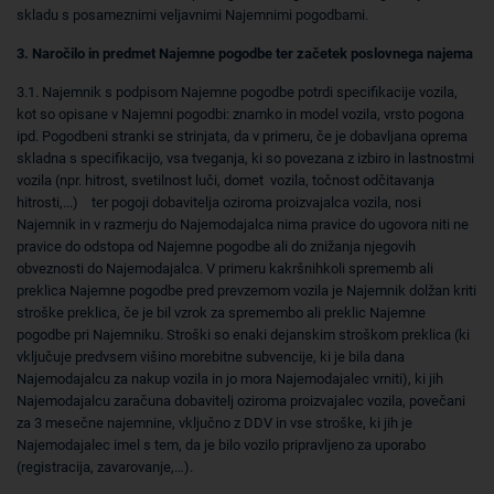
skladu s posameznimi veljavnimi Najemnimi pogodbami.
3. Naročilo in predmet Najemne pogodbe ter začetek poslovnega najema
3.1. Najemnik s podpisom Najemne pogodbe potrdi specifikacije vozila,
kot so opisane v Najemni pogodbi: znamko in model vozila, vrsto pogona
ipd. Pogodbeni stranki se strinjata, da v primeru, če je dobavljana oprema
skladna s specifikacijo, vsa tveganja, ki so povezana z izbiro in lastnostmi
vozila (npr. hitrost, svetilnost luči, domet vozila, točnost odčitavanja
hitrosti,...) ter pogoji dobavitelja oziroma proizvajalca vozila, nosi
Najemnik in v razmerju do Najemodajalca nima pravice do ugovora niti ne
pravice do odstopa od Najemne pogodbe ali do znižanja njegovih
obveznosti do Najemodajalca. V primeru kakršnihkoli sprememb ali
preklica Najemne pogodbe pred prevzemom vozila je Najemnik dolžan kriti
stroške preklica, če je bil vzrok za spremembo ali preklic Najemne
pogodbe pri Najemniku. Stroški so enaki dejanskim stroškom preklica (ki
vključuje predvsem višino morebitne subvencije, ki je bila dana
Najemodajalcu za nakup vozila in jo mora Najemodajalec vrniti), ki jih
Najemodajalcu zaračuna dobavitelj oziroma proizvajalec vozila, povečani
za 3 mesečne najemnine, vključno z DDV in vse stroške, ki jih je
Najemodajalec imel s tem, da je bilo vozilo pripravljeno za uporabo
(registracija, zavarovanje,…).