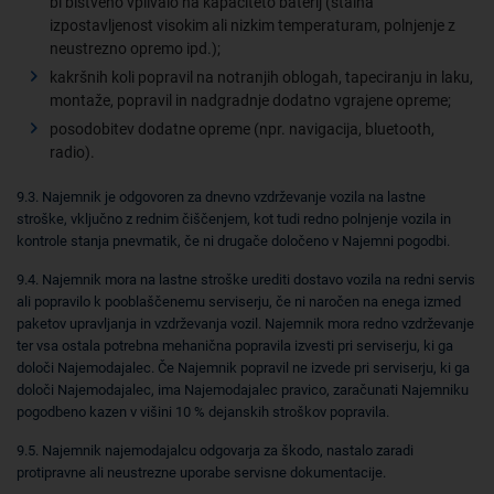
bi bistveno vplivalo na kapaciteto baterij (stalna
izpostavljenost visokim ali nizkim temperaturam, polnjenje z
neustrezno opremo ipd.);
kakršnih koli popravil na notranjih oblogah, tapeciranju in laku,
montaže, popravil in nadgradnje dodatno vgrajene opreme;
posodobitev dodatne opreme (npr. navigacija, bluetooth,
radio).
9.3. Najemnik je odgovoren za dnevno vzdrževanje vozila na lastne
stroške, vključno z rednim čiščenjem, kot tudi redno polnjenje vozila in
kontrole stanja pnevmatik, če ni drugače določeno v Najemni pogodbi.
9.4. Najemnik mora na lastne stroške urediti dostavo vozila na redni servis
ali popravilo k pooblaščenemu serviserju, če ni naročen na enega izmed
paketov upravljanja in vzdrževanja vozil. Najemnik mora redno vzdrževanje
ter vsa ostala potrebna mehanična popravila izvesti pri serviserju, ki ga
določi Najemodajalec. Če Najemnik popravil ne izvede pri serviserju, ki ga
določi Najemodajalec, ima Najemodajalec pravico, zaračunati Najemniku
pogodbeno kazen v višini 10 % dejanskih stroškov popravila.
9.5. Najemnik najemodajalcu odgovarja za škodo, nastalo zaradi
protipravne ali neustrezne uporabe servisne dokumentacije.