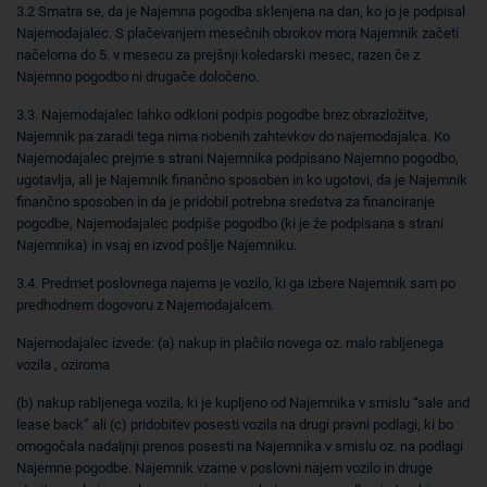
3.2 Smatra se, da je Najemna pogodba sklenjena na dan, ko jo je podpisal
Najemodajalec. S plačevanjem mesečnih obrokov mora Najemnik začeti
načeloma do 5. v mesecu za prejšnji koledarski mesec, razen če z
Najemno pogodbo ni drugače določeno.
3.3. Najemodajalec lahko odkloni podpis pogodbe brez obrazložitve,
Najemnik pa zaradi tega nima nobenih zahtevkov do najemodajalca. Ko
Najemodajalec prejme s strani Najemnika podpisano Najemno pogodbo,
ugotavlja, ali je Najemnik finančno sposoben in ko ugotovi, da je Najemnik
finančno sposoben in da je pridobil potrebna sredstva za financiranje
pogodbe, Najemodajalec podpiše pogodbo (ki je že podpisana s strani
Najemnika) in vsaj en izvod pošlje Najemniku.
3.4. Predmet poslovnega najema je vozilo, ki ga izbere Najemnik sam po
predhodnem dogovoru z Najemodajalcem.
Najemodajalec izvede: (a) nakup in plačilo novega oz. malo rabljenega
vozila , oziroma
(b) nakup rabljenega vozila, ki je kupljeno od Najemnika v smislu “sale and
lease back” ali (c) pridobitev posesti vozila na drugi pravni podlagi, ki bo
omogočala nadaljnji prenos posesti na Najemnika v smislu oz. na podlagi
Najemne pogodbe. Najemnik vzame v poslovni najem vozilo in druge