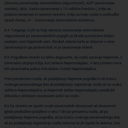
(obvezno zavarovanje avtomobilske odgovornosti), AOP (zavarovanje
voznika), AKA - kasko zavarovanje z 1% odbitno franšizo (, kritje za
požarno nevarnost in naravne nesreče, kritje za krajo vozila in poškodbe
zaradi vloma), in – Zavarovanje avtomobilske asistence .
8.4. Tveganja, ki jih ne krije obvezno zavarovanje avtomobilske
odgovornosti po zavarovalniških pogojih za škodo povzročeno tretjim
osebam, nosi Najemnik sam. Strošek zelene karte je vključen v ceno
zavarovanja in ga poravna tisti, ki je zavarovanje sklenil.
8.5. Pogodbeni stranki se lahko dogovorita, da vozilo zavaruje Najemnik, z
minimalno stopnjo kritja, kot zahteva Najemodajalec. V tem primeru mora
biti zavarovalna polica vinkulirana v korist Najemodajalca.
Pred prevzemom vozila, ob podaljšanju Najemne pogodbe in ob koncu
vsakega zavarovalnega leta ali podaljšanju registracije vozila ali na vsako
zahtevo Najemodajalca, je Najemnik dolžan Najemodajalcu predložiti
dokazila o sklenjeni zavarovalni polici za vozilo.
8.6 Če stranka ne izpolni svojih zavarovalnih obveznosti ali obveznosti
glede predložitve podatkov v roku 7 dni po prevzemu vozila, ali po
podaljšanju Najemne pogodbe, ali po koncu vsakega zavarovalnega leta
ali po podaljšanju registracije vozila oziroma če jih izpolni le deloma, ima