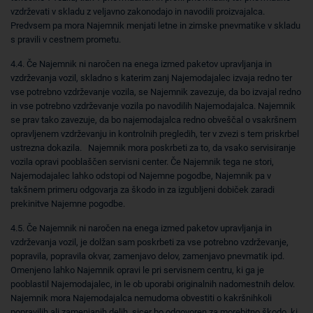
vzdrževati v skladu z veljavno zakonodajo in navodili proizvajalca.
Predvsem pa mora Najemnik menjati letne in zimske pnevmatike v skladu
s pravili v cestnem prometu.
4.4. Če Najemnik ni naročen na enega izmed paketov upravljanja in
vzdrževanja vozil, skladno s katerim zanj Najemodajalec izvaja redno ter
vse potrebno vzdrževanje vozila, se Najemnik zavezuje, da bo izvajal redno
in vse potrebno vzdrževanje vozila po navodilih Najemodajalca. Najemnik
se prav tako zavezuje, da bo najemodajalca redno obveščal o vsakršnem
opravljenem vzdrževanju in kontrolnih pregledih, ter v zvezi s tem priskrbel
ustrezna dokazila. Najemnik mora poskrbeti za to, da vsako servisiranje
vozila opravi pooblaščen servisni center. Če Najemnik tega ne stori,
Najemodajalec lahko odstopi od Najemne pogodbe, Najemnik pa v
takšnem primeru odgovarja za škodo in za izgubljeni dobiček zaradi
prekinitve Najemne pogodbe.
4.5. Če Najemnik ni naročen na enega izmed paketov upravljanja in
vzdrževanja vozil, je dolžan sam poskrbeti za vse potrebno vzdrževanje,
popravila, popravila okvar, zamenjavo delov, zamenjavo pnevmatik ipd.
Omenjeno lahko Najemnik opravi le pri servisnem centru, ki ga je
pooblastil Najemodajalec, in le ob uporabi originalnih nadomestnih delov.
Najemnik mora Najemodajalca nemudoma obvestiti o kakršnihkoli
popravilih ali zamenjanih delih, sicer bo odgovoren za morebitno škodo, ki