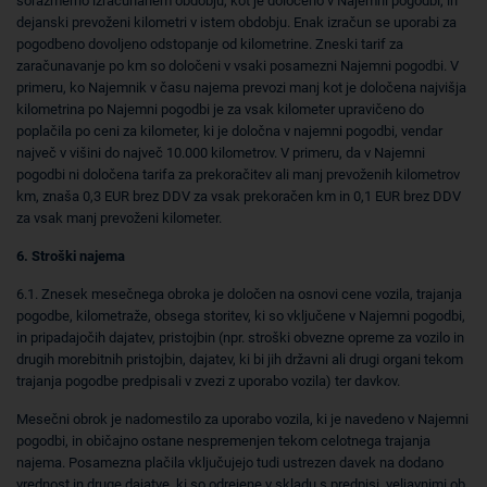
sorazmerno izračunanem obdobju, kot je določeno v Najemni pogodbi, in
dejanski prevoženi kilometri v istem obdobju. Enak izračun se uporabi za
pogodbeno dovoljeno odstopanje od kilometrine. Zneski tarif za
zaračunavanje po km so določeni v vsaki posamezni Najemni pogodbi. V
primeru, ko Najemnik v času najema prevozi manj kot je določena najvišja
kilometrina po Najemni pogodbi je za vsak kilometer upravičeno do
poplačila po ceni za kilometer, ki je določna v najemni pogodbi, vendar
največ v višini do največ 10.000 kilometrov. V primeru, da v Najemni
pogodbi ni določena tarifa za prekoračitev ali manj prevoženih kilometrov
km, znaša 0,3 EUR brez DDV za vsak prekoračen km in 0,1 EUR brez DDV
za vsak manj prevoženi kilometer.
6. Stroški najema
6.1. Znesek mesečnega obroka je določen na osnovi cene vozila, trajanja
pogodbe, kilometraže, obsega storitev, ki so vključene v Najemni pogodbi,
in pripadajočih dajatev, pristojbin (npr. stroški obvezne opreme za vozilo in
drugih morebitnih pristojbin, dajatev, ki bi jih državni ali drugi organi tekom
trajanja pogodbe predpisali v zvezi z uporabo vozila) ter davkov.
Mesečni obrok je nadomestilo za uporabo vozila, ki je navedeno v Najemni
pogodbi, in običajno ostane nespremenjen tekom celotnega trajanja
najema. Posamezna plačila vključujejo tudi ustrezen davek na dodano
vrednost in druge dajatve, ki so odrejene v skladu s predpisi, veljavnimi ob