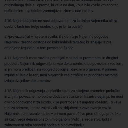
originalnega dela ali opreme, ki velja na dan, ko je bilo vozilo vrnjeno ter
odškodnino za takšno zamenjavo oziroma namestitev.
4.10. Najemodajalec ne nosi odgovornosti za lastnino Najemnika ali za
osebno lastnino tretje osebe, ki jo je le- ta pustil(-
a)/prevažala(-a) v najetem vozilu. S sklenitvijo Najemne pogodbe
Najemnik izrecno odstopa od kakršnihkoli terjatev, ki izhajajo iz prej
omenjene izgube ali s tem povezane škode.
4.11. Najemnik mora vozilo uporabljati v skladu s prometnimi in drugimi
predpisi . Najemnik odgovarja za vse dokumente, ki so povezani z vozilom,
in jih mora predložiti na vpogled policiji ali davčnim organom. V primeru
izgube ali kraje le-teh, nosi Najemnik vse stroške za pridobitev oziroma
izdajo dvojnikov dokumentov
4.12. Najemnik odgovarja za plačilo kazni za storjene prometne prekrške
in z njimi povezane morebitne dodatne stroške ali kazniva dejanja, ter nosi
civilno odgovornost za škodo, ki je povzročena z najetim vozilom. To velja
tudi za primere, ki niso zajeti v ali so izključeni iz zavarovanja vozila.
Najemnik se obvezuje, da bo v primeru povzročitve prometnega prekrška
ali kaznivega dejanja pristojnim organom (Policija, redarstvo, ipd.) v
zahtevanem roku sporočil podatke o povzročitelju.