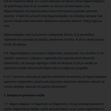
6.8 Če mesečni obrok ni v celoti nakazan na tekoči račun Najemodajalca
do plačilnega roka, ki je naveden na računu ali bremepisu, ima
Najemodajalec za neporavnane obveznosti pravico poslati ustrezen
opomin. V takšnih primerih ima Najemodajalec za obdobje zamude tudi
pravico zaračunati zakonsko določene zamudne obresti. Poleg tega pa
ima
Najemodajalec ima tudi pravico uveljavljati škodo, ki je posledica
najemnikove zamude pri plačilu, predvsem stroške, ki jih je utrpel zaradi
izvršb ali izterjav.
6.9. Najemodajalec ima pravico Najemniku zaračunati vse stroške, ki so
nastali v povezavi z izterjavo najemnikovih neporavnanih denarnih
obveznosti, od-zasega najetega vozila ali ukrepov, ki jih je uvedel za
izpolnitev ostalih obveznosti Najemnika iz Najemne pogodbe.
6.10. V primeru zamude pri plačilu katerekoli obveznosti, je Najemodajalec
upravičen Najemniku zaračunati zakonsko določene zamudne obresti za
celoto obdobje zamude pri plačilu obveznosti.
7. Dostava in prevzem vozila
7.1. Najemodajalec in Najemnik se dogovorita o kraju predaje/prevzema
vozila. Najemnik je dolžan vozilo prevzeti takoj, ko je vozilo registrirano in