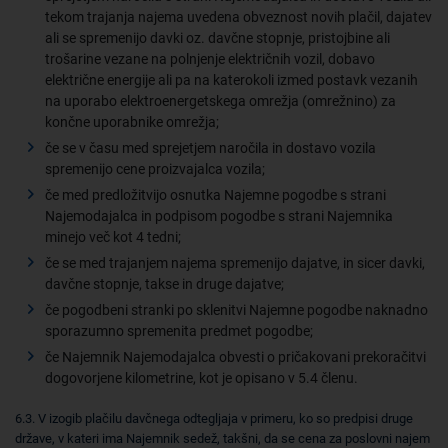
tekom trajanja najema uvedena obveznost novih plačil, dajatev
ali se spremenijo davki oz. davčne stopnje, pristojbine ali
trošarine vezane na polnjenje električnih vozil, dobavo
električne energije ali pa na katerokoli izmed postavk vezanih
na uporabo elektroenergetskega omrežja (omrežnino) za
končne uporabnike omrežja;
če se v času med sprejetjem naročila in dostavo vozila
spremenijo cene proizvajalca vozila;
če med predložitvijo osnutka Najemne pogodbe s strani
Najemodajalca in podpisom pogodbe s strani Najemnika
minejo več kot 4 tedni;
če se med trajanjem najema spremenijo dajatve, in sicer davki,
davčne stopnje, takse in druge dajatve;
če pogodbeni stranki po sklenitvi Najemne pogodbe naknadno
sporazumno spremenita predmet pogodbe;
če Najemnik Najemodajalca obvesti o pričakovani prekoračitvi
dogovorjene kilometrine, kot je opisano v 5.4 členu.
6.3. V izogib plačilu davčnega odtegljaja v primeru, ko so predpisi druge
države, v kateri ima Najemnik sedež, takšni, da se cena za poslovni najem