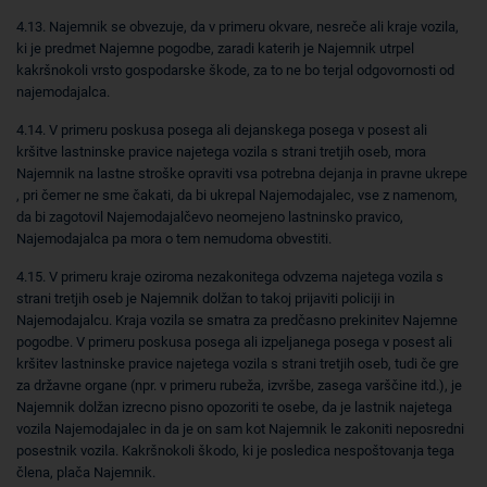
4.13. Najemnik se obvezuje, da v primeru okvare, nesreče ali kraje vozila,
ki je predmet Najemne pogodbe, zaradi katerih je Najemnik utrpel
kakršnokoli vrsto gospodarske škode, za to ne bo terjal odgovornosti od
najemodajalca.
4.14. V primeru poskusa posega ali dejanskega posega v posest ali
kršitve lastninske pravice najetega vozila s strani tretjih oseb, mora
Najemnik na lastne stroške opraviti vsa potrebna dejanja in pravne ukrepe
, pri čemer ne sme čakati, da bi ukrepal Najemodajalec, vse z namenom,
da bi zagotovil Najemodajalčevo neomejeno lastninsko pravico,
Najemodajalca pa mora o tem nemudoma obvestiti.
4.15. V primeru kraje oziroma nezakonitega odvzema najetega vozila s
strani tretjih oseb je Najemnik dolžan to takoj prijaviti policiji in
Najemodajalcu. Kraja vozila se smatra za predčasno prekinitev Najemne
pogodbe. V primeru poskusa posega ali izpeljanega posega v posest ali
kršitev lastninske pravice najetega vozila s strani tretjih oseb, tudi če gre
za državne organe (npr. v primeru rubeža, izvršbe, zasega varščine itd.), je
Najemnik dolžan izrecno pisno opozoriti te osebe, da je lastnik najetega
vozila Najemodajalec in da je on sam kot Najemnik le zakoniti neposredni
posestnik vozila. Kakršnokoli škodo, ki je posledica nespoštovanja tega
člena, plača Najemnik.