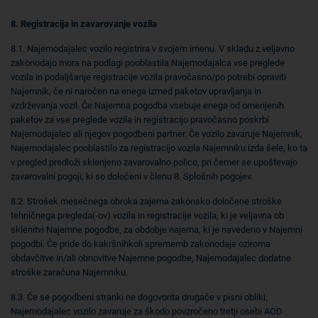
8. Registracija in zavarovanje vozila
8.1. Najemodajalec vozilo registrira v svojem imenu. V skladu z veljavno
zakonodajo mora na podlagi pooblastila Najemodajalca vse preglede
vozila in podaljšanje registracije vozila pravočasno/po potrebi opraviti
Najemnik, če ni naročen na enega izmed paketov upravljanja in
vzdrževanja vozil. Če Najemna pogodba vsebuje enega od omenjenih
paketov za vse preglede vozila in registracijo pravočasno poskrbi
Najemodajalec ali njegov pogodbeni partner. Če vozilo zavaruje Najemnik,
Najemodajalec pooblastilo za registracijo vozila Najemniku izda šele, ko ta
v pregled predloži sklenjeno zavarovalno polico, pri čemer se upoštevajo
zavarovalni pogoji, ki so določeni v členu 8. Splošnih pogojev.
8.2. Strošek mesečnega obroka zajema zakonsko določene stroške
tehničnega pregleda(-ov) vozila in registracije vozila, ki je veljavna ob
sklenitvi Najemne pogodbe, za obdobje najema, ki je navedeno v Najemni
pogodbi. Če pride do kakršnihkoli sprememb zakonodaje oziroma
obdavčitve in/ali obnovitve Najemne pogodbe, Najemodajalec dodatne
stroške zaračuna Najemniku.
8.3. Če se pogodbeni stranki ne dogovorita drugače v pisni obliki,
Najemodajalec vozilo zavaruje za škodo povzročeno tretji osebi AOD