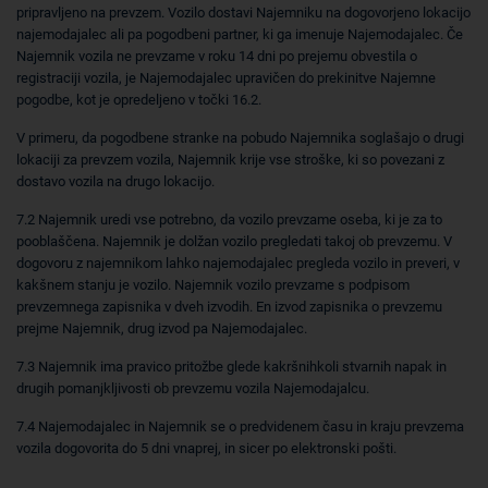
pripravljeno na prevzem. Vozilo dostavi Najemniku na dogovorjeno lokacijo
najemodajalec ali pa pogodbeni partner, ki ga imenuje Najemodajalec. Če
Najemnik vozila ne prevzame v roku 14 dni po prejemu obvestila o
registraciji vozila, je Najemodajalec upravičen do prekinitve Najemne
pogodbe, kot je opredeljeno v točki 16.2.
V primeru, da pogodbene stranke na pobudo Najemnika soglašajo o drugi
lokaciji za prevzem vozila, Najemnik krije vse stroške, ki so povezani z
dostavo vozila na drugo lokacijo.
7.2 Najemnik uredi vse potrebno, da vozilo prevzame oseba, ki je za to
pooblaščena. Najemnik je dolžan vozilo pregledati takoj ob prevzemu. V
dogovoru z najemnikom lahko najemodajalec pregleda vozilo in preveri, v
kakšnem stanju je vozilo. Najemnik vozilo prevzame s podpisom
prevzemnega zapisnika v dveh izvodih. En izvod zapisnika o prevzemu
prejme Najemnik, drug izvod pa Najemodajalec.
7.3 Najemnik ima pravico pritožbe glede kakršnihkoli stvarnih napak in
drugih pomanjkljivosti ob prevzemu vozila Najemodajalcu.
7.4 Najemodajalec in Najemnik se o predvidenem času in kraju prevzema
vozila dogovorita do 5 dni vnaprej, in sicer po elektronski pošti.