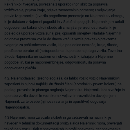
kakršnikoli tveganja, povezana z uporabo (npr. skrb za popravila,
vzdrževanje, prijava kraje, prijava zavarovalnih primerov, uveljavljanje
pravic iz garancije…) vozila pogodbeno prenesejo na Najemnika v obsegu,
ki je določen v Najemni pogodbi in v Splošnih pogojih. Najemnik je v celoti
odgovoren za kakršnokoli škodo ali zmanjšanje vrednosti vozila, ki je
posledica uporabe vozila zunaj prej opisanih omejitev. Nadalje Najemnik
od dneva prevzema vozila do dneva vračila vozila prav tako prevzema
tveganje za poškodovano vozilo, ki je posledica nesreče, kraje, škode,
predčasne obrabe ali (ne)sposobnosti uporabe najetega vozila. Tovrstna
škoda Najemnika ne razbremeni obveznosti, ki izhajajo iz Najemne
pogodbe, in, kar je najpomembnejše, odgovornosti, da poravna
dogovorjena plačila.
4.2. Najemodajalec izrecno soglaša, da lahko vozilo vozijo Najemnikovi
zaposleni in njihovi najbližji družinski člani (sorodniki v prvem kolenu) na
podlagi preverbe in pisnega soglasja Najemnika. Najemnik lahko vožnjo in
uporabo vozila dovoli le voznikom z veljavnim vozniškim dovoljenjem.
Najemnik za te osebe (njihova ravnanja in opustitve) odgovarja
Najemodajalcu.
4.3 Najemnik mora za vozilo skrbeti in ga vzdrževati na način, ki je
naveden v tehnični dokumentaciji proizvajalca Najemnik mora, preverjati
tekočine v vozilu, tlak v pnevmatikah in profil pnevmatik, ter pnevmatike