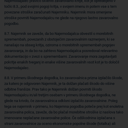
Najemodajalec pravico skleniti zavarovalno kritje, kot je opredeljeno v
točki 8.3., pod svojimi pogoji kritja, v svojem imenu in potem vse s tem
povezane stroške zaračunati Najemniku. Najemnik mora omenjene
stroške povrniti Najemodajalcu ne glede na njegovo lastno zavarovalno
pogodbo.
8.7. Najemnik se zaveže, da bo Najemodajalca obvestil o morebitnih
spremembah, povezanih z obstoječim zavarovalnim razmerjem, ki se
nanašajo na obseg kritja, oziroma o morebitnih spremembah pogojev
zavarovanja, in da bo na zahtevo Najemodajalca posredoval relevantno
dokumentacijo v zvezi s spremembami. Zavarovanje mora zagotavljati
pokritje enakih tveganj in enake višine zavarovalnih vsot kot je to določil
Najemodajalec.
8.8. V primeru škodnega dogodka, ko zavarovalnica prizna izplačilo škode,
za katero je odgovoren Najemnik, je ta dolžan plačati škodo do višine
odbitne franšize. Prav tako je Najemnik dolžan povrniti škodo
Najemodajalcu in/ali tretjim osebam v primeru škodnega dogodka, ne
glede na krivdo, če zavarovalnica odkloni izplačilo zavarovalnine. Poleg
tega se najemnik v primeru, ko Najemna pogodba poteče prej kot enoletna
zavarovalna polica, zaveže, da bo plačal morebitne stroške iz naslova tako
imenovane neplačane zavarovalne police. Če odškodnina izplačana s
strani zavarovalnice za oceno ekonomske popolne škode (totalka) ali