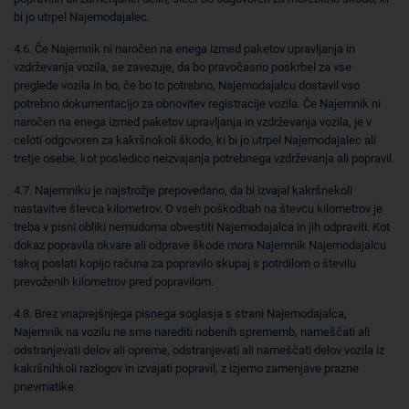
bi jo utrpel Najemodajalec.
4.6. Če Najemnik ni naročen na enega izmed paketov upravljanja in
vzdrževanja vozila, se zavezuje, da bo pravočasno poskrbel za vse
preglede vozila in bo, če bo to potrebno, Najemodajalcu dostavil vso
potrebno dokumentacijo za obnovitev registracije vozila. Če Najemnik ni
naročen na enega izmed paketov upravljanja in vzdrževanja vozila, je v
celoti odgovoren za kakršnokoli škodo, ki bi jo utrpel Najemodajalec ali
tretje osebe, kot posledico neizvajanja potrebnega vzdrževanja ali popravil.
4.7. Najemniku je najstrožje prepovedano, da bi izvajal kakršnekoli
nastavitve števca kilometrov. O vseh poškodbah na števcu kilometrov je
treba v pisni obliki nemudoma obvestiti Najemodajalca in jih odpraviti. Kot
dokaz popravila okvare ali odprave škode mora Najemnik Najemodajalcu
takoj poslati kopijo računa za popravilo skupaj s potrdilom o številu
prevoženih kilometrov pred popravilom.
4.8. Brez vnaprejšnjega pisnega soglasja s strani Najemodajalca,
Najemnik na vozilu ne sme narediti nobenih sprememb, nameščati ali
odstranjevati delov ali opreme, odstranjevati ali nameščati delov vozila iz
kakršnihkoli razlogov in izvajati popravil, z izjemo zamenjave prazne
pnevmatike.