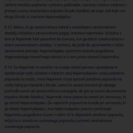
celotne stroške popravila v primeru poškodbe, oziroma celotno vrednost v
primeru ocene ekonomske popolne škode (totalke) ali kraje, kot tudi vso
drugo škodo, ki nastane Najemodajalcu.
8.12. Malus, ki ga zavarovalnica odredi v naslednjem zavarovalnem
obdobju skladno z zavarovalnimi pogoji, bremeni najemnika. Skladno s
tem je Najemnik tudi upravičen do bonusa, kot ga določi zavarovalnica v
enem zavarovalnem obdobju. V primeru, da pride do spremembe v višini
zavarovalne premije, Najemodajalec spremeni znesek pogodbeno
dogovorjenega mesečnega obroka in o tem pisno obvesti Najemnika.
8.13. Če Najemnik ni naročen na enega izmed paketov upravljanja in
vzdrževanja vozil, skladno s katerim zanj Najemodajalec izvaja potrebna
popravila na vozilu, mora Najemnik mora opraviti potrebna popravila na
vozilu takoj po nastanku škode, razen če zaradi resnosti ali obsega
poškodb servis ali zavarovalnica ocenjujeta, da gre za oceno ekonomske
popolne škode (totalka). Najemnik mora popravila izvesti pri serviserju, ki
ga določi Najemodajalec. Če najemnik popravil ne izvede pri serviserju, ki
ga določi Najemodajalec, ima Najemodajalec pravico zaračunati
Najemniku pogodbeno kazen v višini 10 % dejanskih stroškov popravila,
vključno s stroškom ustreznega popravila v primeru nestrokovno
izvedenega popravila.