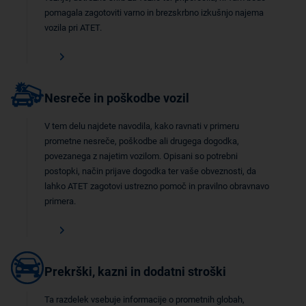
pomagala zagotoviti varno in brezskrbno izkušnjo najema
vozila pri ATET.
Nesreče in poškodbe vozil
V tem delu najdete navodila, kako ravnati v primeru
prometne nesreče, poškodbe ali drugega dogodka,
povezanega z najetim vozilom. Opisani so potrebni
postopki, način prijave dogodka ter vaše obveznosti, da
lahko ATET zagotovi ustrezno pomoč in pravilno obravnavo
primera.
Prekrški, kazni in dodatni stroški
Ta razdelek vsebuje informacije o prometnih globah,