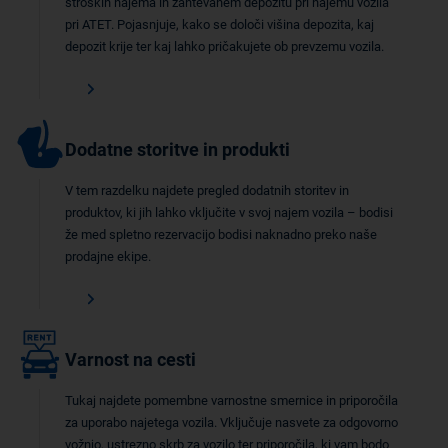
stroških najema in zahtevanem depozitu pri najemu vozila
pri ATET. Pojasnjuje, kako se določi višina depozita, kaj
depozit krije ter kaj lahko pričakujete ob prevzemu vozila.
Dodatne storitve in produkti
V tem razdelku najdete pregled dodatnih storitev in
produktov, ki jih lahko vključite v svoj najem vozila – bodisi
že med spletno rezervacijo bodisi naknadno preko naše
prodajne ekipe.
Varnost na cesti
Tukaj najdete pomembne varnostne smernice in priporočila
za uporabo najetega vozila. Vključuje nasvete za odgovorno
vožnjo, ustrezno skrb za vozilo ter priporočila, ki vam bodo