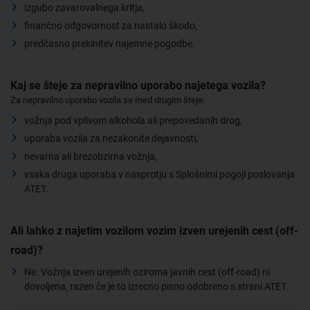
izgubo zavarovalnega kritja,
finančno odgovornost za nastalo škodo,
predčasno prekinitev najemne pogodbe.
Kaj se šteje za nepravilno uporabo najetega vozila?
Za nepravilno uporabo vozila se med drugim šteje:
vožnja pod vplivom alkohola ali prepovedanih drog,
uporaba vozila za nezakonite dejavnosti,
nevarna ali brezobzirna vožnja,
vsaka druga uporaba v nasprotju s Splošnimi pogoji poslovanja
ATET.
Ali lahko z najetim vozilom vozim izven urejenih cest (off-
road)?
Ne. Vožnja izven urejenih oziroma javnih cest (off-road) ni
dovoljena, razen če je to izrecno pisno odobreno s strani ATET.