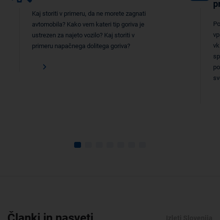
p
Kaj storiti v primeru, da ne morete zagnati
Po
avtomobila? Kako vem kateri tip goriva je
vp
ustrezen za najeto vozilo? Kaj storiti v
vk
primeru napačnega dolitega goriva?
sp
po
sv
Članki in nasveti
Izleti Slovenija