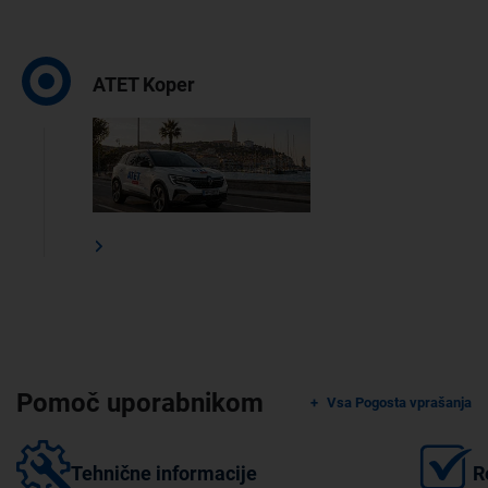
ATET Koper
Pomoč uporabnikom
Vsa Pogosta vprašanja
Tehnične informacije
R