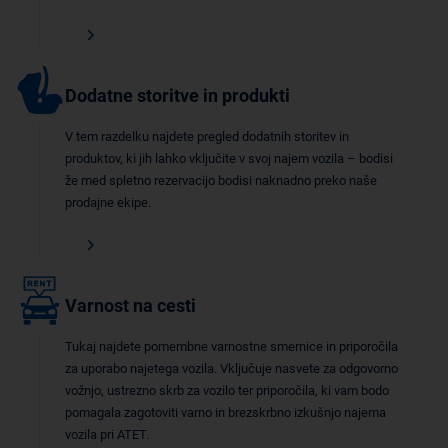
Dodatne storitve in produkti
V tem razdelku najdete pregled dodatnih storitev in
produktov, ki jih lahko vključite v svoj najem vozila – bodisi
že med spletno rezervacijo bodisi naknadno preko naše
prodajne ekipe.
Varnost na cesti
Tukaj najdete pomembne varnostne smernice in priporočila
za uporabo najetega vozila. Vključuje nasvete za odgovorno
vožnjo, ustrezno skrb za vozilo ter priporočila, ki vam bodo
pomagala zagotoviti varno in brezskrbno izkušnjo najema
vozila pri ATET.