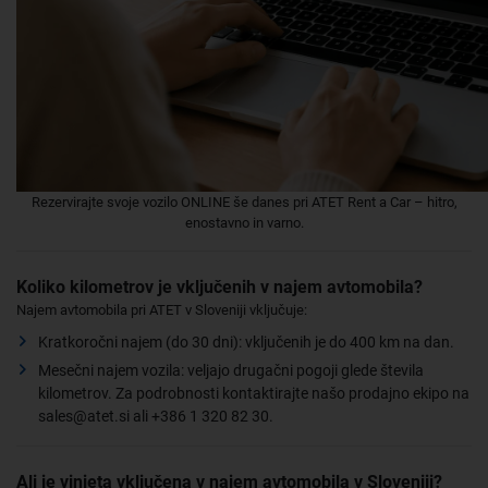
Rezervirajte svoje vozilo ONLINE še danes pri ATET Rent a Car – hitro,
enostavno in varno.
Koliko kilometrov je vključenih v najem avtomobila?
Najem avtomobila pri ATET v Sloveniji vključuje:
Kratkoročni najem (do 30 dni): vključenih je do 400 km na dan.
Mesečni najem vozila: veljajo drugačni pogoji glede števila
kilometrov. Za podrobnosti kontaktirajte našo prodajno ekipo na
sales@atet.si ali +386 1 320 82 30.
Ali je vinjeta vključena v najem avtomobila v Sloveniji?