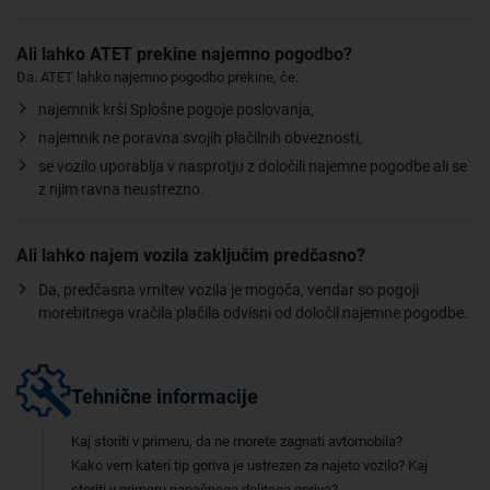
Ali lahko ATET prekine najemno pogodbo?
Da. ATET lahko najemno pogodbo prekine, če:
najemnik krši Splošne pogoje poslovanja,
najemnik ne poravna svojih plačilnih obveznosti,
se vozilo uporablja v nasprotju z določili najemne pogodbe ali se
z njim ravna neustrezno.
Ali lahko najem vozila zaključim predčasno?
Da, predčasna vrnitev vozila je mogoča, vendar so pogoji
morebitnega vračila plačila odvisni od določil najemne pogodbe.
Tehnične informacije
Kaj storiti v primeru, da ne morete zagnati avtomobila?
Kako vem kateri tip goriva je ustrezen za najeto vozilo? Kaj
storiti v primeru napačnega dolitega goriva?