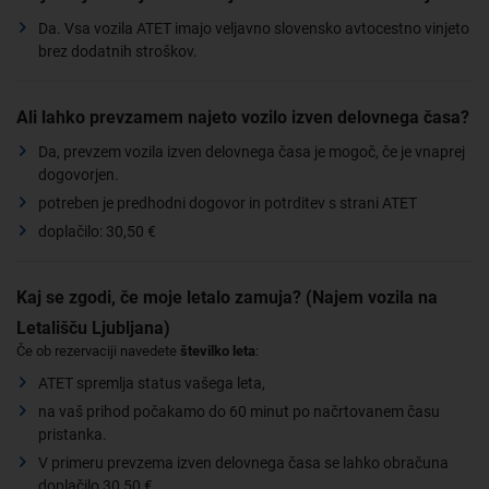
Da. Vsa vozila ATET imajo veljavno slovensko avtocestno vinjeto
brez dodatnih stroškov.
Ali lahko prevzamem najeto vozilo izven delovnega časa?
Da, prevzem vozila izven delovnega časa je mogoč, če je vnaprej
dogovorjen.
potreben je predhodni dogovor in potrditev s strani ATET
doplačilo: 30,50 €
Kaj se zgodi, če moje letalo zamuja? (Najem vozila na
Letališču Ljubljana)
Če ob rezervaciji navedete
številko leta
:
ATET spremlja status vašega leta,
na vaš prihod počakamo do 60 minut po načrtovanem času
pristanka.
V primeru prevzema izven delovnega časa se lahko obračuna
doplačilo 30,50 €.