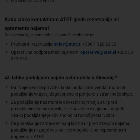
strošek dostave vozila.
Kako lahko kontaktiram ATET glede rezervacije ali
sprememb najema?
Za rezervacije, spremembe ali pomoč se obrnite na:
Prodaja in rezervacije:
sales@atet.si
+386 1 320 82 30
Operativna podpora med najemom:
operativa@atet.si
+386 30
313 313
Ali lahko podaljšam najem avtomobila v Sloveniji?
Da. Najem vozila pri ATET lahko podaljšate, vendar mora biti
podaljšanje vnaprej dogovorjeno in potrjeno s strani naše ekipe.
Za podaljšanje nas morate obvestiti najmanj 24 ur pred
predvidenim časom vračila, ki je naveden v najemni pogodbi.
Vsako podaljšanje je odvisno od razpoložljivosti vozila.
Če podaljšanje zahtevate manj kot 24 ur pred iztekom najema,
podaljšanje ni zagotovljeno in je mogoče le po neposrednem
dogovoru z ATET.