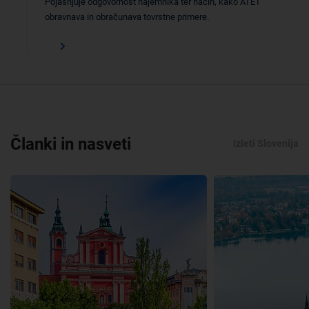
Pojasnjuje odgovornost najemnika ter način, kako ATET
obravnava in obračunava tovrstne primere.
Članki in nasveti
Izleti Slovenija