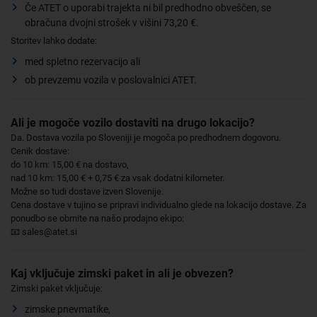
Če ATET o uporabi trajekta ni bil predhodno obveščen, se
obračuna dvojni strošek v višini 73,20 €.
Storitev lahko dodate:
med spletno rezervacijo ali
ob prevzemu vozila v poslovalnici ATET.
Ali je mogoče vozilo dostaviti na drugo lokacijo?
Da. Dostava vozila po Sloveniji je mogoča po predhodnem dogovoru.
Cenik dostave:
do 10 km: 15,00 € na dostavo,
nad 10 km: 15,00 € + 0,75 € za vsak dodatni kilometer.
Možne so tudi dostave izven Slovenije.
Cena dostave v tujino se pripravi individualno glede na lokacijo dostave. Za
ponudbo se obrnite na našo prodajno ekipo:
📧 sales@atet.si
Kaj vključuje zimski paket in ali je obvezen?
Zimski paket vključuje:
zimske pnevmatike,