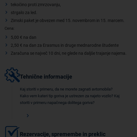
tekočino proti zmrzovanju,
strgalo za led.
Zimski paket je obvezen med 15. novembrom in 15. marcem.
Cena:
5,00 € na dan
2,50 € na dan za Erasmus in druge mednarodne študente
Zaračuna se največ 10 dni, ne glede na daljše trajanje najema.
Tehnične informacije
Kaj storiti v primeru, da ne morete zagnati avtomobila?
Kako vem kateri tip goriva je ustrezen za najeto vozilo? Kaj
storiti v primeru napačnega dolitega goriva?
Rezervacije, spremembe in preklic