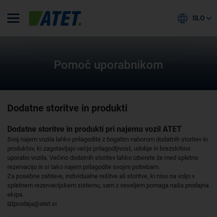
SLO
Pomoč uporabnikom
Dodatne storitve in produkti
Dodatne storitve in produkti pri najemu vozil ATET
Svoj najem vozila lahko prilagodite z bogatim naborom dodatnih storitev in
produktov, ki zagotavljajo večjo prilagodljivost, udobje in brezskrbno
uporabo vozila. Večino dodatnih storitev lahko izberete že med spletno
rezervacijo in si tako najem prilagodite svojim potrebam.
Za posebne zahteve, individualne rešitve ali storitve, ki niso na voljo v
spletnem rezervacijskem sistemu, vam z veseljem pomaga naša prodajna
ekipa.
📧prodaja@atet.si