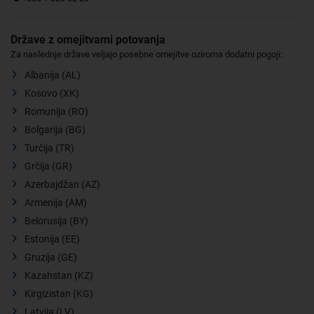
Države z omejitvami potovanja
Za naslednje države veljajo posebne omejitve oziroma dodatni pogoji:
Albanija (AL)
Kosovo (XK)
Romunija (RO)
Bolgarija (BG)
Turčija (TR)
Grčija (GR)
Azerbajdžan (AZ)
Armenija (AM)
Belorusija (BY)
Estonija (EE)
Gruzija (GE)
Kazahstan (KZ)
Kirgizistan (KG)
Latvija (LV)