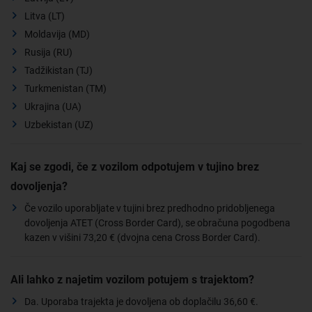
Litva (LT)
Moldavija (MD)
Rusija (RU)
Tadžikistan (TJ)
Turkmenistan (TM)
Ukrajina (UA)
Uzbekistan (UZ)
Kaj se zgodi, če z vozilom odpotujem v tujino brez
dovoljenja?
Če vozilo uporabljate v tujini brez predhodno pridobljenega
dovoljenja ATET (Cross Border Card), se obračuna pogodbena
kazen v višini 73,20 € (dvojna cena Cross Border Card).
Ali lahko z najetim vozilom potujem s trajektom?
Da. Uporaba trajekta je dovoljena ob doplačilu 36,60 €.