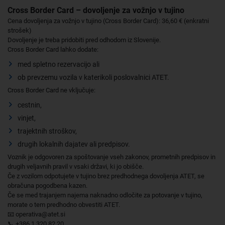
Cross Border Card – dovoljenje za vožnjo v tujino
Cena dovoljenja za vožnjo v tujino (Cross Border Card): 36,60 € (enkratni
strošek)
Dovoljenje je treba pridobiti pred odhodom iz Slovenije.
Cross Border Card lahko dodate:
med spletno rezervacijo ali
ob prevzemu vozila v katerikoli poslovalnici ATET.
Cross Border Card ne vključuje:
cestnin,
vinjet,
trajektnih stroškov,
drugih lokalnih dajatev ali predpisov.
Voznik je odgovoren za spoštovanje vseh zakonov, prometnih predpisov in
drugih veljavnih pravil v vsaki državi, ki jo obišče.
Če z vozilom odpotujete v tujino brez predhodnega dovoljenja ATET, se
obračuna pogodbena kazen.
Če se med trajanjem najema naknadno odločite za potovanje v tujino,
morate o tem predhodno obvestiti ATET.
📧 operativa@atet.si
📞 +386 1 320 82 20