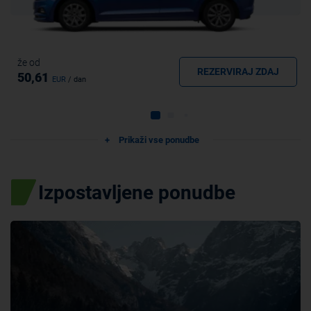
že od
REZERVIRAJ ZDAJ
50,61
EUR
/ dan
Prikaži vse ponudbe
Izpostavljene ponudbe