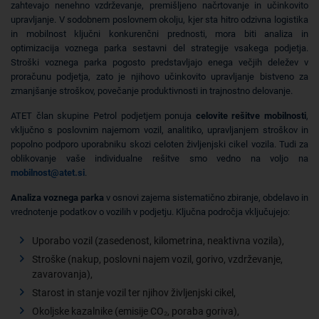
zahtevajo nenehno vzdrževanje, premišljeno načrtovanje in učinkovito
upravljanje. V sodobnem poslovnem okolju, kjer sta hitro odzivna logistika
in mobilnost ključni konkurenčni prednosti, mora biti analiza in
optimizacija voznega parka sestavni del strategije vsakega podjetja.
Stroški voznega parka pogosto predstavljajo enega večjih deležev v
proračunu podjetja, zato je njihovo učinkovito upravljanje bistveno za
zmanjšanje stroškov, povečanje produktivnosti in trajnostno delovanje.
ATET član skupine Petrol podjetjem ponuja
celovite rešitve mobilnosti
,
vključno s poslovnim najemom vozil, analitiko, upravljanjem stroškov in
popolno podporo uporabniku skozi celoten življenjski cikel vozila. Tudi za
oblikovanje vaše individualne rešitve smo vedno na voljo na
mobilnost@atet.si
.
Analiza voznega parka
v osnovi zajema sistematično zbiranje, obdelavo in
vrednotenje podatkov o vozilih v podjetju. Ključna področja vključujejo:
Uporabo vozil (zasedenost, kilometrina, neaktivna vozila),
Stroške (nakup, poslovni najem vozil, gorivo, vzdrževanje,
zavarovanja),
Starost in stanje vozil ter njihov življenjski cikel,
Okoljske kazalnike (emisije CO₂, poraba goriva),