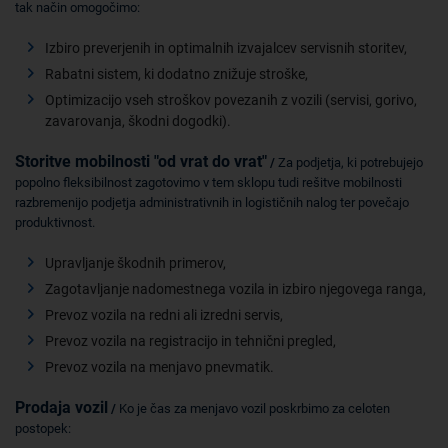
tak način omogočimo:
Izbiro preverjenih in optimalnih izvajalcev servisnih storitev,
Rabatni sistem, ki dodatno znižuje stroške,
Optimizacijo vseh stroškov povezanih z vozili (servisi, gorivo,
zavarovanja, škodni dogodki).
Storitve mobilnosti "od vrat do vrat"
/
Za podjetja, ki potrebujejo
popolno fleksibilnost zagotovimo v tem sklopu tudi rešitve mobilnosti
razbremenijo podjetja administrativnih in logističnih nalog ter povečajo
produktivnost.
Upravljanje škodnih primerov,
Zagotavljanje nadomestnega vozila in izbiro njegovega ranga,
Prevoz vozila na redni ali izredni servis,
Prevoz vozila na registracijo in tehnični pregled,
Prevoz vozila na menjavo pnevmatik.
Prodaja vozil
/
Ko je čas za menjavo vozil poskrbimo za celoten
postopek: