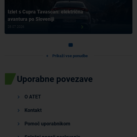
Izlet s Cupra Tavascan: električna
avantura po Sloveniji
28.07.2026
Prikaži vse ponudbe
Uporabne povezave
O ATET
Kontakt
Pomoč uporabnikom