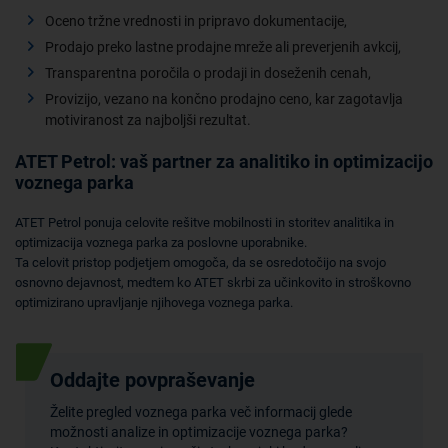
Oceno tržne vrednosti in pripravo dokumentacije,
Prodajo preko lastne prodajne mreže ali preverjenih avkcij,
Transparentna poročila o prodaji in doseženih cenah,
Provizijo, vezano na končno prodajno ceno, kar zagotavlja
motiviranost za najboljši rezultat.
ATET Petrol: vaš partner za analitiko in optimizacijo
voznega parka
ATET Petrol ponuja celovite rešitve mobilnosti in storitev analitika in
optimizacija voznega parka za poslovne uporabnike.
Ta celovit pristop podjetjem omogoča, da se osredotočijo na svojo
osnovno dejavnost, medtem ko ATET skrbi za učinkovito in stroškovno
optimizirano upravljanje njihovega voznega parka.
Oddajte povpraševanje
Želite pregled voznega parka več informacij glede
možnosti analize in optimizacije voznega parka?