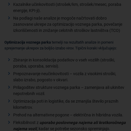
Kazalnike učinkovitosti (strošek/km, strošek/mesec, poraba
energije, KPI-ji).
Na podlagi naše analize je mogoče načrtovati dobro
zasnovane ukrepe za optimizacijo voznega parka, povečanje
izkoriščenosti in znižanje celotnih stroškov lastništva (TCO)
Optimizacija voznega parka
temelji na rezultatih analize in pomeni
sprejemanje ukrepov za boljšo izrabo virov. Tipični koraki vključujejo:
Zbiranje in konsolidacija podatkov o vseh vozilih (stroški,
poraba, uporaba, servisi).
Prepoznavanje neučinkovitosti – vozila z visokimi stroški,
slabo izrabo, pogosto v okvari.
Prilagoditev strukture voznega parka – zamenjava ali ukinitev
nepotrebnih vozil.
Optimizacija poti in logistike, da se zmanjša število praznih
kilometrov.
Prehod na alternativne pogone – električna in hibridna vozila.
Fleksibilnost z
uporabo poslovnega najema ali kratkoročnega
najema vozil
, kadar se potrebe sezonsko spreminjajo.