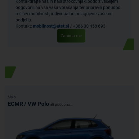
Kontaktirajte nas in naši strokovnjaki bodo z veseljem
odgovorili na vsa vaša vprašanja ter pripravili ponudbo
rešitev mobilnosti, individualno prilagojene vašemu
podjetju.
Kontakt:
mobilnost@atet.si
/ +386 30 458 693
Zanima me
Posebna ponudba
Malo
ECMR / VW Polo
ali podobno...