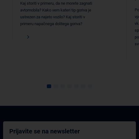
Kaj storiti v primeru, da ne morete zagnati
Po
avtomobila? Kako vem kateri tip goriva je
vp
ustrezen za najeto vozilo? Kaj storiti v
vk
primeru napačnega dolitega goriva?
sp
po
sv
Prijavite se na newsletter