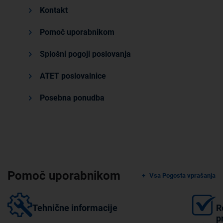
Kontakt
Pomoč uporabnikom
Splošni pogoji poslovanja
ATET poslovalnice
Posebna ponudba
Pomoč uporabnikom
Vsa Pogosta vprašanja
Tehnične informacije
R
p