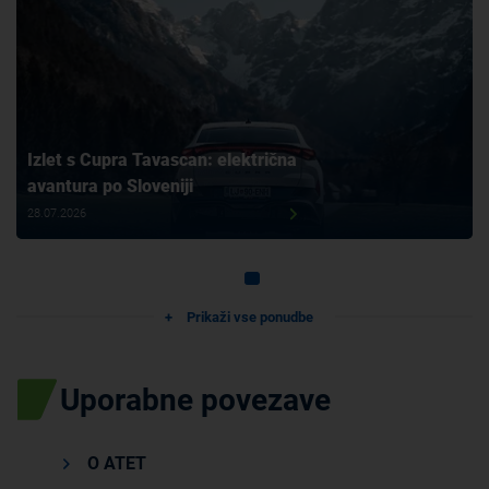
Izlet s Cupra Tavascan: električna
avantura po Sloveniji
28.07.2026
Prikaži vse ponudbe
Uporabne povezave
O ATET