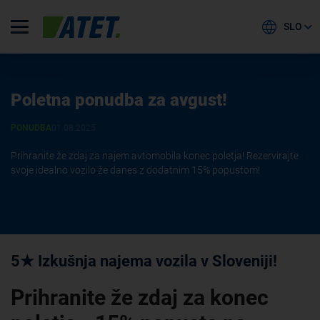
SLO
Poletna ponudba za avgust!
PONUDBA
01.08.2025
Prihranite že zdaj za najem avtomobila konec poletja! Rezervirajte
svoje idealno vozilo že danes z dodatnim 15% popustom!
5★ Izkušnja najema vozila v Sloveniji!
Prihranite že zdaj za konec