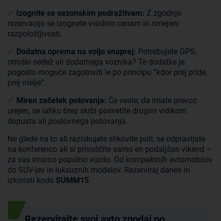
✅
Izognite se sezonskim podražitvam:
Z zgodnjo
rezervacijo se izognete visokim cenam in omejeni
razpoložljivosti.
✅
Dodatna oprema na voljo vnaprej:
Potrebujete GPS,
otroški sedež ali dodatnega voznika? Te dodatke je
pogosto mogoče zagotoviti le po principu “kdor prej pride,
prej melje”.
✅
Miren začetek potovanja:
Če veste, da imate prevoz
urejen, se lahko brez skrbi posvetite drugim vidikom
dopusta ali poslovnega potovanja.
Ne glede na to ali raziskujete slikovite poti, se odpravljate
na konferenco ali si privoščite samo en podaljšan vikend –
za vas imamo popolno vozilo. Od kompaktnih avtomobilov
do SUV-jev in luksuznih modelov. Rezerviraj danes in
izkoristi kodo
SUMM15
.
Rezervirajte svoj avto zgodaj po