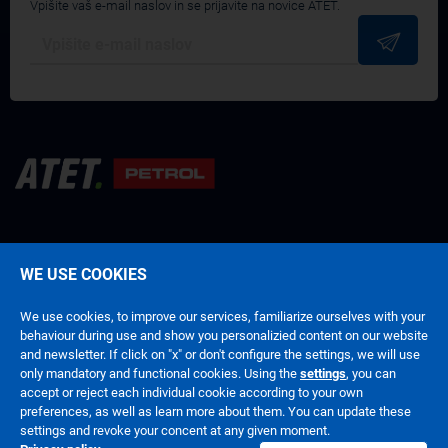
Vpišite vaš e-mail naslov in se prijavite na novice ATET.
WE USE COOKIES
Pogoji poslovanja
Politika zasebnosti
We use cookies, to improve our services, familiarize ourselves with your
behaviour during use and show you personalizied content on our website
and newsletter. If click on "x" or don't configure the settings, we will use
only mandatory and functional cookies. Using the
settings
, you can
accept or reject each individual cookie according to your own
preferences, as well as learn more about them. You can update these
Avtorsko zaščiteno © 2026 Atet d.o.o.
settings and revoke your concent at any given moment.
Developed by
Powered by