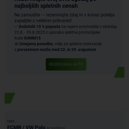
najboljših spletnih cenah
Ne zamudite — rezervirajte zdaj in v konec poletja
zapeljite z velikimi prihranki!
✅
Dodatnih 15 % popusta
na najem avtomobila v obdobju
22.8. - 29.8.2025 z uporabo spletne promocijske
kode
SUMM
15
📅
Omejena ponudba
, velja za spletne rezervacije
s
prevzemom vozila med 22. in 29. avgustom
REZERVIRAJ AVTO
Posebna ponudba
Malo
ECMR / VW Polo
ali podobno...