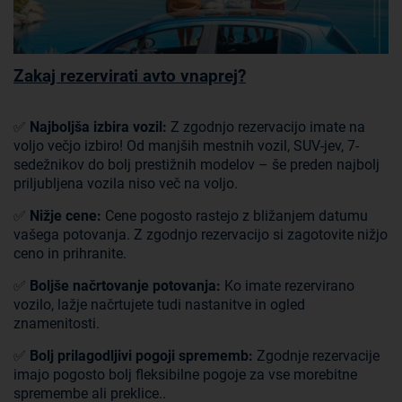
Zakaj rezervirati avto vnaprej?
✅
Najboljša izbira vozil:
Z zgodnjo rezervacijo imate na
voljo večjo izbiro! Od manjših mestnih vozil, SUV-jev, 7-
sedežnikov do bolj prestižnih modelov – še preden najbolj
priljubljena vozila niso več na voljo.
✅
Nižje cene:
Cene pogosto rastejo z bližanjem datumu
vašega potovanja. Z zgodnjo rezervacijo si zagotovite nižjo
ceno in prihranite.
✅
Boljše načrtovanje potovanja:
Ko imate rezervirano
vozilo, lažje načrtujete tudi nastanitve in ogled
znamenitosti.
✅
Bolj prilagodljivi pogoji sprememb:
Zgodnje rezervacije
imajo pogosto bolj fleksibilne pogoje za vse morebitne
spremembe ali preklice..