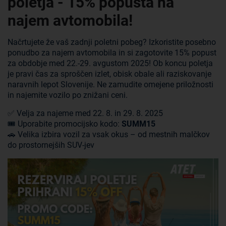
poletja - 15% popusta na
najem avtomobila!
Načrtujete že vaš zadnji poletni pobeg? Izkoristite posebno
ponudbo za najem avtomobila in si zagotovite 15% popust
za obdobje med 22.-29. avgustom 2025! Ob koncu poletja
je pravi čas za sproščen izlet, obisk obale ali raziskovanje
naravnih lepot Slovenije. Ne zamudite omejene priložnosti
in najemite vozilo po znižani ceni.
✅ Velja za najeme med 22. 8. in 29. 8. 2025
🎟️ Uporabite promocijsko kodo:
SUMM15
🚗 Velika izbira vozil za vsak okus – od mestnih malčkov
do prostornejših SUV-jev