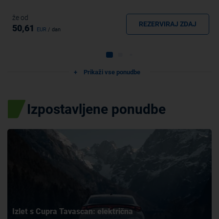
že od
REZERVIRAJ ZDAJ
50,61
EUR
/ dan
Prikaži vse ponudbe
Izpostavljene ponudbe
Izlet s Cupra Tavascan: električna