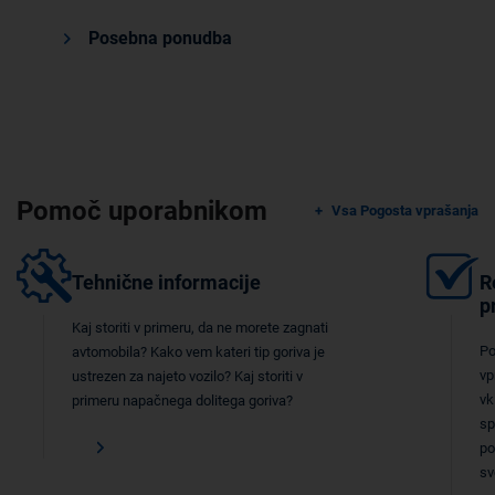
Posebna ponudba
Pomoč uporabnikom
Vsa Pogosta vprašanja
Tehnične informacije
R
p
Kaj storiti v primeru, da ne morete zagnati
Po
avtomobila? Kako vem kateri tip goriva je
vp
ustrezen za najeto vozilo? Kaj storiti v
vk
primeru napačnega dolitega goriva?
sp
po
sv