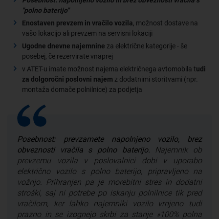
"polno baterijo"
Enostaven prevzem in vračilo vozila
, možnost dostave na
vašo lokacijo ali prevzem na servisni lokaciji
Ugodne dnevne najemnine
za električne kategorije - še
posebej, če rezervirate vnaprej
v ATET-u imate možnost najema električnega avtomobila t
udi
za dolgoročni poslovni najem
z dodatnimi storitvami (npr.
montaža domače polnilnice) za podjetja
Posebnost: prevzamete napolnjeno vozilo, brez
obveznosti vračila s polno baterijo.
Najemnik ob
prevzemu vozila v poslovalnici dobi v uporabo
električno vozilo s polno baterijo, pripravljeno na
vožnjo. Prihranjen pa je morebitni stres in dodatni
stroški, saj ni potrebe po iskanju polnilnice tik pred
vračilom, ker lahko najemniki vozilo vrnjeno tudi
prazno in se izognejo skrbi za stanje »100% polna