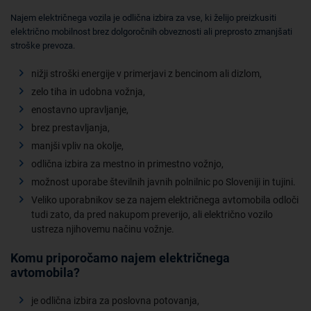
Najem električnega vozila je odlična izbira za vse, ki želijo preizkusiti
električno mobilnost brez dolgoročnih obveznosti ali preprosto zmanjšati
stroške prevoza.
nižji stroški energije v primerjavi z bencinom ali dizlom,
zelo tiha in udobna vožnja,
enostavno upravljanje,
brez prestavljanja,
manjši vpliv na okolje,
odlična izbira za mestno in primestno vožnjo,
možnost uporabe številnih javnih polnilnic po Sloveniji in tujini.
Veliko uporabnikov se za najem električnega avtomobila odloči
tudi zato, da pred nakupom preverijo, ali električno vozilo
ustreza njihovemu načinu vožnje.
Komu priporočamo najem električnega
avtomobila?
je odlična izbira za poslovna potovanja,