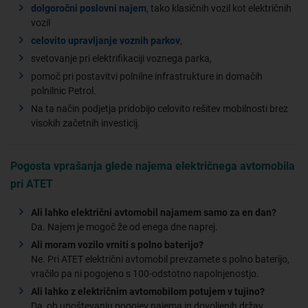
dolgoročni poslovni najem
, tako klasičnih vozil kot električnih
vozil
celovito upravljanje voznih parkov
,
svetovanje pri elektrifikaciji voznega parka,
pomoč pri postavitvi polnilne infrastrukture in domačih
polnilnic Petrol.
Na ta način podjetja pridobijo celovito rešitev mobilnosti brez
visokih začetnih investicij.
Pogosta vprašanja glede najema električnega avtomobila
pri ATET
Ali lahko električni avtomobil najamem samo za en dan?
Da. Najem je mogoč že od enega dne naprej.
Ali moram vozilo vrniti s polno baterijo?
Ne. Pri ATET električni avtomobil prevzamete s polno baterijo,
vračilo pa ni pogojeno s 100-odstotno napolnjenostjo.
Ali lahko z električnim avtomobilom potujem v tujino?
Da, ob upoštevanju pogojev najema in dovoljenih držav