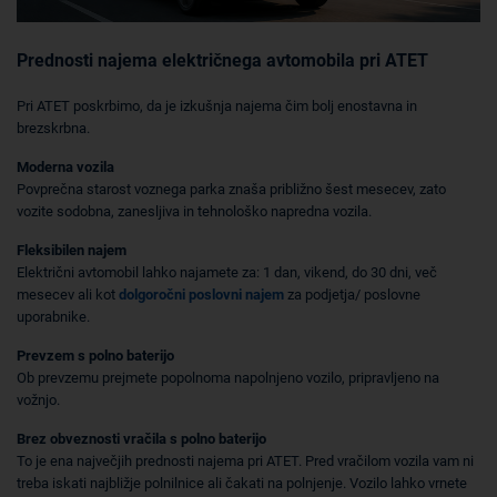
Prednosti najema električnega avtomobila pri ATET
Pri ATET poskrbimo, da je izkušnja najema čim bolj enostavna in
brezskrbna.
Moderna vozila
Povprečna starost voznega parka znaša približno šest mesecev, zato
vozite sodobna, zanesljiva in tehnološko napredna vozila.
Fleksibilen najem
Električni avtomobil lahko najamete za: 1 dan, vikend, do 30 dni, več
mesecev ali kot
dolgoročni poslovni najem
za podjetja/ poslovne
uporabnike.
Prevzem s polno baterijo
Ob prevzemu prejmete popolnoma napolnjeno vozilo, pripravljeno na
vožnjo.
Brez obveznosti vračila s polno baterijo
To je ena največjih prednosti najema pri ATET. Pred vračilom vozila vam ni
treba iskati najbližje polnilnice ali čakati na polnjenje. Vozilo lahko vrnete