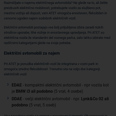
Razmišljate o najemu električnega avtomobila? Ne glede na to, ali želite
preizkusiti električno mobilnost, potrebujete vozilo za službeno pot,
mestno vožnjo ali dopust, vam ATET omogoča enostaven, fleksibilen in
cenovno ugoden najem sodobnih električnih vozil.
Električni avtomobili postajajo vse bolj priljubljena izbira zaradi nizkih
stroškov uporabe, tihe vožnje in enostavnega upravljanja. Pri ATET so
električna vozila že standardni del voznega parka, zato lahko izbirate med
različnimi kategorijami glede na svoje potrebe.
Električni avtomobili za najem
Pri ATET je ponudba električnih vozil že integrirana v vozni park in
omogoča izredno fleksibilnost. Trenutno sta na voljo dve kategoriji
električnih vozil.
EDAE
- kompaktni električni avtomobil - npr vozila kot
je
BMW i3 ali podobno
(5 vrat, 4 osebe)
DDAE
- večji električni avtomobil - npr.
Lynk&Co 02 ali
podobno
(5 vrat, 5 oseb)
Vsa navedena vozila so primeri v posamezni kategoriji. Ob rezervaciji je