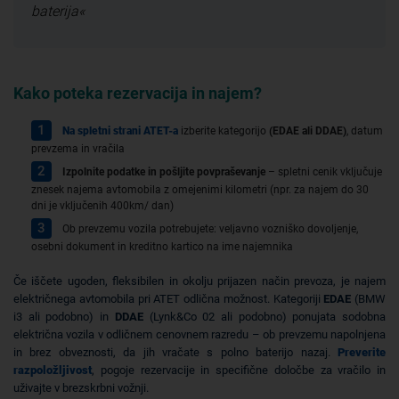
baterija«
Kako poteka rezervacija in najem?
Na spletni strani ATET-a
izberite kategorijo
(EDAE ali DDAE)
, datum
prevzema in vračila
Izpolnite podatke in pošljite povpraševanje
– spletni cenik vključuje
znesek najema avtomobila z omejenimi kilometri (npr. za najem do 30
dni je vključenih 400km/ dan)
Ob prevzemu vozila potrebujete: veljavno vozniško dovoljenje,
osebni dokument in kreditno kartico na ime najemnika
Če iščete ugoden, fleksibilen in okolju prijazen način prevoza, je najem
električnega avtomobila pri ATET odlična možnost. Kategoriji
EDAE
(BMW
i3 ali podobno) in
DDAE
(Lynk&Co 02 ali podobno) ponujata sodobna
električna vozila v odličnem cenovnem razredu – ob prevzemu napolnjena
in brez obveznosti, da jih vračate s polno baterijo nazaj.
Preverite
razpoložljivost
, pogoje rezervacije in specifične določbe za vračilo in
uživajte v brezskrbni vožnji.