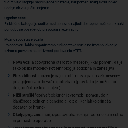
tudi z nižjo stopnjo napolnjenosti baterije, kar pomeni manj skrbi in več
udobja ob zaključku najema.
Ugodne cene
Električne kategorije sodijo med cenovno najbolj dostopne možnosti v naši
ponudbi, še posebej ob pravočasni rezervaciji.
Možnost dostave vozila
Po dogovoru lahko organiziramo tudi dostavo vozila na izbrano lokacijo
oziroma prevzem na eni izmed poslovalnic ATET.
Nova vozila
(povprečna starost 6 mesecev) - kar pomeni, da je
tako oblika modelov kot tehnologija sodobna in zanesljiva
Fleksibilnost:
možen je najem od 1 dneva pa do več mesecev -
prilagojeno vam in vašim potrebam (prav tako je možen tudi
dolgoročni poslovni najem)
Nižji stroški "goriva":
električni avtomobil pomeni, da ni
klasičnega polnjenja bencina ali dizla - kar lahko prinaša
dodaten prihranek
Okolju prijazno:
manj izpustov, tiha vožnja - odlično za mestno
in primestno uporabo
Posebnost: napolnjeno vozilo in brez obveznosti vračila s