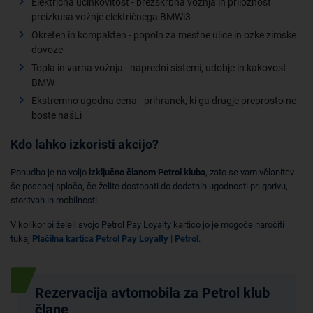
Električna učinkovitost - brezskrbna vožnja in priložnost
preizkusa vožnje električnega BMWi3
Okreten in kompakten - popoln za mestne ulice in ozke zimske
dovoze
Topla in varna vožnja - napredni sistemi, udobje in kakovost
BMW
Ekstremno ugodna cena - prihranek, ki ga drugje preprosto ne
boste našLi
Kdo lahko izkoristi akcijo?
Ponudba je na voljo
izključno članom Petrol kluba
, zato se vam včlanitev
še posebej splača, če želite dostopati do dodatnih ugodnosti pri gorivu,
storitvah in mobilnosti.
V kolikor bi želeli svojo Petrol Pay Loyalty kartico jo je mogoče naročiti
tukaj
Plačilna kartica Petrol Pay Loyalty | Petrol
.
Rezervacija avtomobila za Petrol klub
člane