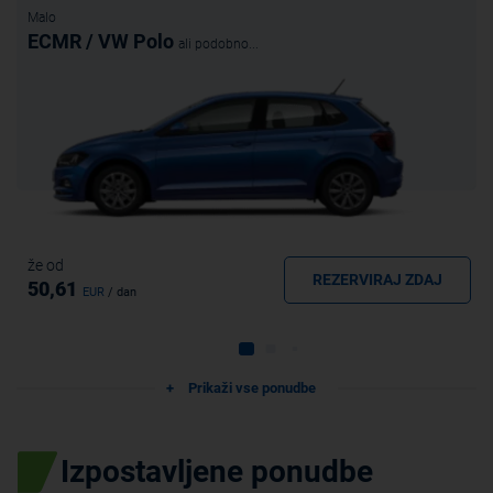
Malo
ECMR / VW Polo
ali podobno...
že od
REZERVIRAJ ZDAJ
50,61
EUR
/ dan
Prikaži vse ponudbe
Izpostavljene ponudbe