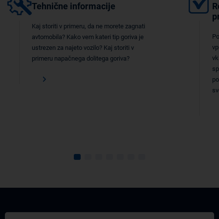
Tehnične informacije
R
p
Kaj storiti v primeru, da ne morete zagnati
Po
avtomobila? Kako vem kateri tip goriva je
vp
ustrezen za najeto vozilo? Kaj storiti v
vk
primeru napačnega dolitega goriva?
sp
po
sv