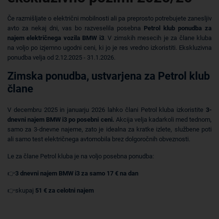
Če razmišljate o električni mobilnosti ali pa preprosto potrebujete zanesljiv
avto za nekaj dni, vas bo razveselila posebna
Petrol klub ponudba za
najem električnega vozila BMW i3
. V zimskih mesecih je za člane kluba
na voljo po izjemno ugodni ceni, ki jo je res vredno izkoristiti. Ekskluzivna
ponudba velja od 2.12.2025 - 31.1.2026.
Zimska ponudba, ustvarjena za Petrol klub
člane
V decembru 2025 in januarju 2026 lahko člani Petrol kluba izkoristite
3-
dnevni najem BMW i3 po posebni ceni.
Akcija velja kadarkoli med tednom,
samo za 3-dnevne najeme, zato je idealna za kratke izlete, službene poti
ali samo test električnega avtomobila brez dolgoročnih obveznosti.
Le za člane Petrol kluba je na voljo posebna ponudba:
👉
3 dnevni najem BMW i3 za samo 17 € na dan
👉skupaj
51 € za celotni najem