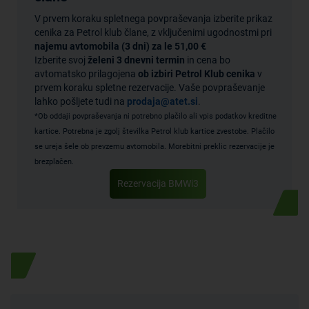
V prvem koraku spletnega povpraševanja izberite prikaz
cenika za Petrol klub člane, z vključenimi ugodnostmi pri
najemu avtomobila (3 dni) za le 51,00 €
Izberite svoj
želeni 3 dnevni termin
in cena bo
avtomatsko prilagojena
ob izbiri Petrol Klub cenika
v
prvem koraku spletne rezervacije. Vaše povpraševanje
lahko pošljete tudi na
prodaja@atet.si
.
*Ob oddaji povpraševanja ni potrebno plačilo ali vpis podatkov kreditne
kartice. Potrebna je zgolj številka Petrol klub kartice zvestobe. Plačilo
se ureja šele ob prevzemu avtomobila. Morebitni preklic rezervacije je
brezplačen.
Rezervacija BMWi3
Posebna ponudba