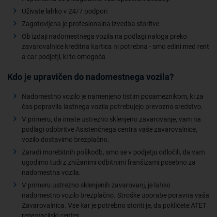
Uživate lahko v 24/7 podpori
Zagotovljena je profesionalna izvedba storitve
Ob izdaji nadomestnega vozila na podlagi naloga preko
zavarovalnice kreditna kartica ni potrebna - smo edini med rent
a car podjetji, ki to omogoča
Kdo je upravičen do nadomestnega vozila?
Nadomestno vozilo je namenjeno tistim posameznikom, ki za
čas popravila lastnega vozila potrebujejo prevozno sredstvo.
V primeru, da imate ustrezno sklenjeno zavarovanje, vam na
podlagi odobritve Asistenčnega centra vaše zavarovalnice,
vozilo dostavimo brezplačno.
Zaradi morebitnih poškodb, smo se v podjetju odločili, da vam
ugodimo tudi z znižanimi odbitnimi franšizami posebno za
nadomestna vozila.
V primeru ustrezno sklenjenih zavarovanj, je lahko
nadomestno vozilo brezplačno. Stroške uporabe poravna vaša
Zavarovalnica. Vse kar je potrebno storiti je, da pokličete ATET
rezervacijski center.