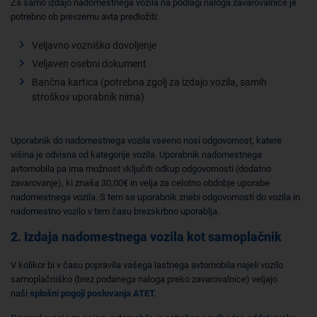
Za samo izdajo nadomestnega vozila na podlagi naloga zavarovalnice je
potrebno ob prevzemu avta predložiti:
Veljavno vozniško dovoljenje
Veljaven osebni dokument
Bančna kartica (potrebna zgolj za izdajo vozila, samih
stroškov uporabnik nima)
Uporabnik do nadomestnega vozila vseeno nosi odgovornost, katere
višina je odvisna od kategorije vozila. Uporabnik nadomestnega
avtomobila pa ima možnost vključiti odkup odgovornosti (dodatno
zavarovanje), ki znaša 30,00€ in velja za celotno obdobje uporabe
nadomestnega vozila. S tem se uporabnik znebi odgovornosti do vozila in
nadomestno vozilo v tem času brezskrbno uporablja.
2. Izdaja nadomestnega vozila kot samoplačnik
V kolikor bi v času popravila vašega lastnega avtomobila najeli vozilo
samoplačniško (brez podanega naloga preko zavarovalnice) veljajo
naši
splošni pogoji poslovanja ATET.