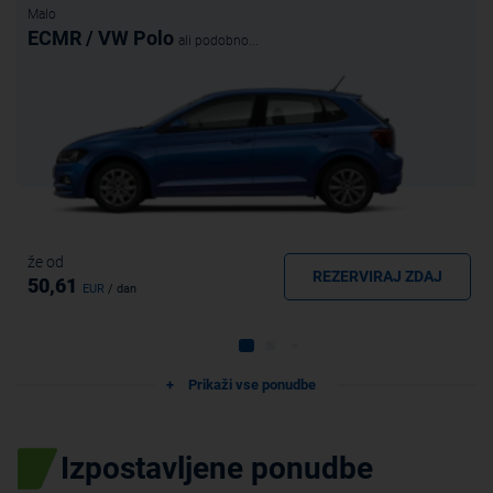
Malo
ECMR / VW Polo
ali podobno...
že od
REZERVIRAJ ZDAJ
50,61
EUR
/ dan
Prikaži vse ponudbe
Izpostavljene ponudbe