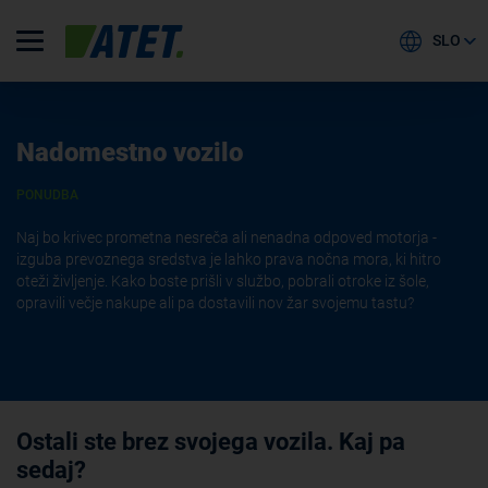
SLO
Nadomestno vozilo
PONUDBA
Naj bo krivec prometna nesreča ali nenadna odpoved motorja -
izguba prevoznega sredstva je lahko prava nočna mora, ki hitro
oteži življenje. Kako boste prišli v službo, pobrali otroke iz šole,
opravili večje nakupe ali pa dostavili nov žar svojemu tastu?
Ostali ste brez svojega vozila. Kaj pa
sedaj?