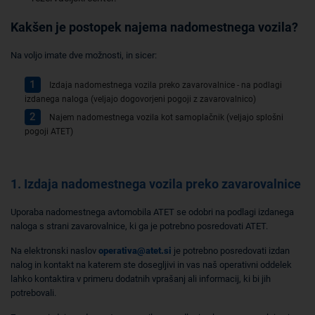
Kakšen je postopek najema nadomestnega vozila?
Na voljo imate dve možnosti, in sicer:
Izdaja nadomestnega vozila preko zavarovalnice - na podlagi
izdanega naloga (veljajo dogovorjeni pogoji z zavarovalnico)
Najem nadomestnega vozila kot samoplačnik (veljajo splošni
pogoji ATET)
1. Izdaja nadomestnega vozila preko zavarovalnice
Uporaba nadomestnega avtomobila ATET se odobri na podlagi izdanega
naloga s strani zavarovalnice, ki ga je potrebno posredovati ATET.
Na elektronski naslov
operativa@atet.si
je potrebno posredovati izdan
nalog in kontakt na katerem ste dosegljivi in vas naš operativni oddelek
lahko kontaktira v primeru dodatnih vprašanj ali informacij, ki bi jih
potrebovali.