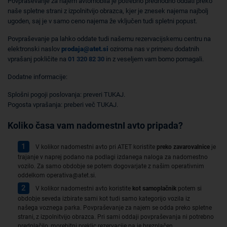
Povpraševanje za najem avtomobila je potrebno predhodno oddati preko
naše spletne strani z izpolnitvijo obrazca, kjer je znesek najema najbolj
ugoden, saj je v samo ceno najema že vključen tudi spletni popust.
Povpraševanje pa lahko oddate tudi našemu rezervacijskemu centru na
elektronski naslov
prodaja@atet.si
oziroma nas v primeru dodatnih
vprašanj pokličite na
01 320 82 30
in z veseljem vam bomo pomagali.
Dodatne informacije:
Splošni pogoji poslovanja: preveri TUKAJ.
Pogosta vprašanja: preberi več TUKAJ.
Koliko časa vam nadomestnI avto pripada?
V kolikor nadomestni avto pri ATET koristite
preko zavarovalnice
je
trajanje v naprej podano na podlagi izdanega naloga za nadomestno
vozilo. Za samo obdobje se potem dogovarjate z našim operativnim
oddelkom operativa@atet.si.
V kolikor nadomestni avto koristite
kot samoplačnik
potem si
obdobje seveda izbirate sami kot tudi samo kategorijo vozila iz
našega voznega parka. Povpraševanje za najem se odda preko spletne
strani, z izpolnitvijo obrazca. Pri sami oddaji povpraševanja ni potrebno
predplačilo, morebitni preklic rezervacije pa je brezplačen.