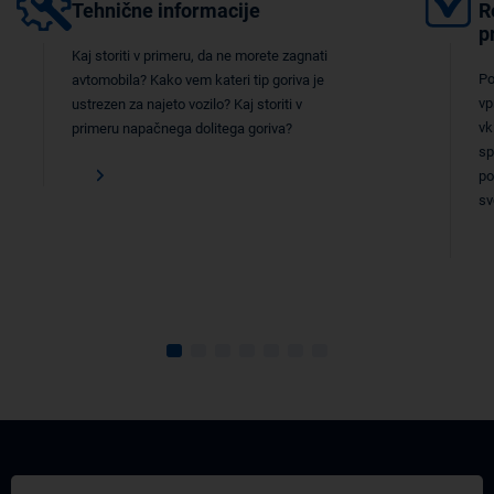
Tehnične informacije
R
p
Kaj storiti v primeru, da ne morete zagnati
Po
avtomobila? Kako vem kateri tip goriva je
vp
ustrezen za najeto vozilo? Kaj storiti v
vk
primeru napačnega dolitega goriva?
sp
po
sv