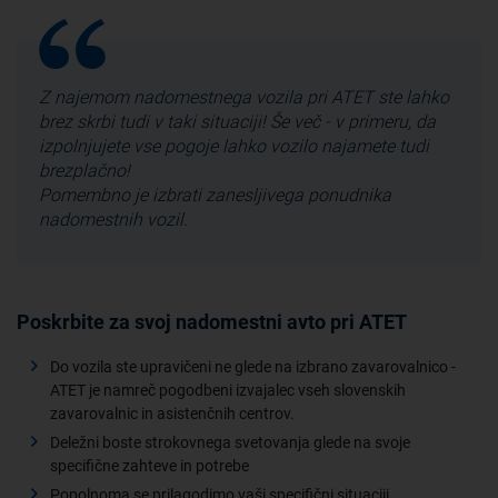
Z najemom nadomestnega vozila pri ATET ste lahko
brez skrbi tudi v taki situaciji! Še več - v primeru, da
izpolnjujete vse pogoje lahko vozilo najamete tudi
brezplačno!
Pomembno je izbrati zanesljivega ponudnika
nadomestnih vozil.
Poskrbite za svoj nadomestni avto pri ATET
Do vozila ste upravičeni ne glede na izbrano zavarovalnico -
ATET je namreč pogodbeni izvajalec vseh slovenskih
zavarovalnic in asistenčnih centrov.
Deležni boste strokovnega svetovanja glede na svoje
specifične zahteve in potrebe
Popolnoma se prilagodimo vaši specifični situaciji