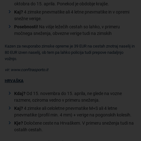
oktobra do 15. aprila. Ponekod je obdobje krajše.
Kaj?
4 zimske pnevmatike ali 4 letne pnevmatike in v opremi
snežne verige.
Posebnosti!
Na višje ležečih cestah so lahko, v primeru
močnega sneženja, obvezne verige tudi na zimskih
Kazen za neuporabo zimske opreme je 39 EUR na cestah znotraj naselij in
80 EUR izven naselij, ob tem pa lahko policija tudi prepove nadaljnjo
vožnjo.
vir: www.conftrasporto.it
HRVAŠKA
Kdaj?
Od 15. novembra do 15. aprila, ne glede na vozne
razmere, oziroma vedno v primeru sneženja.
Kaj?
4 zimske ali celoletne pnevmatike M+S ali 4 letne
pnevmatike (profil min. 4 mm) + verige na pogonskih kolesih.
Kje?
Določene ceste na Hrvaškem. V primeru sneženja tudi na
ostalih cestah.