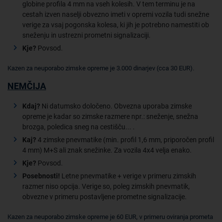
globine profila 4 mm na vseh kolesih. V tem terminu je na
cestah izven naselji obvezno imeti v opremi vozila tudi snežne
verige za vsaj pogonska kolesa, ki jih je potrebno namestiti ob
sneženju in ustrezni prometni signalizaciji.
Kje?
Povsod.
Kazen za neuporabo zimske opreme je 3.000 dinarjev (cca 30 EUR).
NEMČIJA
Kdaj?
Ni datumsko določeno. Obvezna uporaba zimske
opreme je kadar so zimske razmere npr.: sneženje, snežna
brozga, poledica sneg na cestišču... .
Kaj?
4 zimske pnevmatike (min. profil 1,6 mm, priporočen profil
4 mm) M+S ali znak snežinke. Za vozila 4x4 velja enako.
Kje?
Povsod.
Posebnosti!
Letne pnevmatike + verige v primeru zimskih
razmer niso opcija. Verige so, poleg zimskih pnevmatik,
obvezne v primeru postavljene prometne signalizacije.
Kazen za neuporabo zimske opreme je 60 EUR, v primeru oviranja prometa