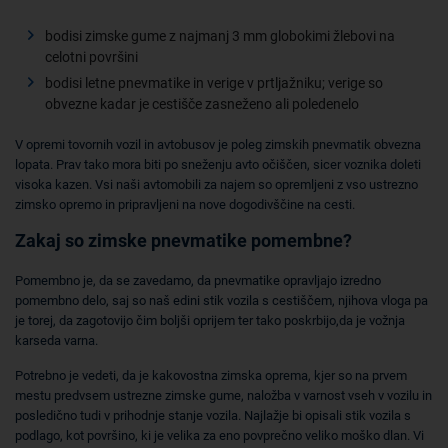
bodisi zimske gume z najmanj 3 mm globokimi žlebovi na
celotni površini
bodisi letne pnevmatike in verige v prtljažniku; verige so
obvezne kadar je cestišče zasneženo ali poledenelo
V opremi tovornih vozil in avtobusov je poleg zimskih pnevmatik obvezna
lopata. Prav tako mora biti po sneženju avto očiščen, sicer voznika doleti
visoka kazen. Vsi naši avtomobili za najem so opremljeni z vso ustrezno
zimsko opremo in pripravljeni na nove dogodivščine na cesti.
Zakaj so zimske pnevmatike pomembne?
Pomembno je, da se zavedamo, da pnevmatike opravljajo izredno
pomembno delo, saj so naš edini stik vozila s cestiščem, njihova vloga pa
je torej, da zagotovijo čim boljši oprijem ter tako poskrbijo,da je vožnja
karseda varna.
Potrebno je vedeti, da je kakovostna zimska oprema, kjer so na prvem
mestu predvsem ustrezne zimske gume, naložba v varnost vseh v vozilu in
posledično tudi v prihodnje stanje vozila. Najlažje bi opisali stik vozila s
podlago, kot površino, ki je velika za eno povprečno veliko moško dlan. Vi