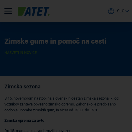
SLO
Zimske gume in pomoč na cesti
NASVETI IN NOVICE
Zimska sezona
S 15. novembrom nastopi na slovenskih cestah zimska sezona, ki od
voznikov zahteva obvezno zimsko opremo. Zakonsko je predpisano
obdobje uporabe zimskih gum, in sicer od 15.11. do 15.3.
Zimska oprema za avto
Do 15. marca so na vseh vozilih obvezne: