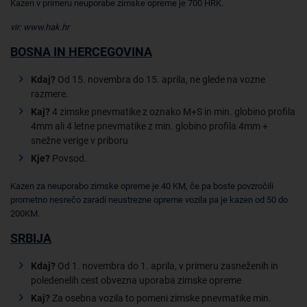
Kazen v primeru neuporabe zimske opreme je 700 HRK.
vir: www.hak.hr
BOSNA IN HERCEGOVINA
Kdaj?
Od 15. novembra do 15. aprila, ne glede na vozne
razmere.
Kaj?
4 zimske pnevmatike z oznako M+S in min. globino profila
4mm ali 4 letne pnevmatike z min. globino profila 4mm +
snežne verige v priboru
Kje?
Povsod.
Kazen za neuporabo zimske opreme je 40 KM, če pa boste povzročili
prometno nesrečo zaradi neustrezne opreme vozila pa je kazen od 50 do
200KM.
SRBIJA
Kdaj?
Od 1. novembra do 1. aprila, v primeru zasneženih in
poledenelih cest obvezna uporaba zimske opreme
Kaj?
Za osebna vozila to pomeni zimske pnevmatike min.