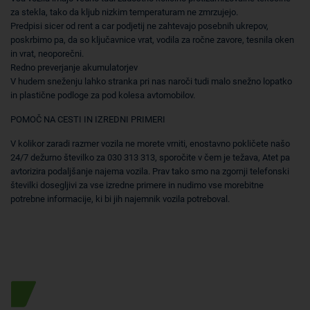
za stekla, tako da kljub nizkim temperaturam ne zmrzujejo.
Predpisi sicer od rent a car podjetij ne zahtevajo posebnih ukrepov,
poskrbimo pa, da so ključavnice vrat, vodila za ročne zavore, tesnila oken
in vrat, neoporečni.
Redno preverjanje akumulatorjev
V hudem sneženju lahko stranka pri nas naroči tudi malo snežno lopatko
in plastične podloge za pod kolesa avtomobilov.
POMOČ NA CESTI IN IZREDNI PRIMERI
V kolikor zaradi razmer vozila ne morete vrniti, enostavno pokličete našo
24/7 dežurno številko za 030 313 313, sporočite v čem je težava, Atet pa
avtorizira podaljšanje najema vozila. Prav tako smo na zgornji telefonski
številki dosegljivi za vse izredne primere in nudimo vse morebitne
potrebne informacije, ki bi jih najemnik vozila potreboval.
Posebna ponudba