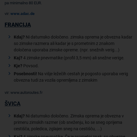
pa minimalno 80 EUR.
vir:
www.adac.de
FRANCIJA
Kdaj?
Ni datumsko določeno. zimska oprema je obvezna kadar
so zimske razmera ali kadar je s prometnim z znakom
določena uporaba zimske opreme. (npr. snežnih verig...)
Kaj?
4 zimske pnevmatike (profil 3,5 mm) ali snežne verige.
Kje?
Povsod.
Posebnosti!
Na višje ležečih cestah je pogosto uporaba verig
obvezna tudi za vozila opremljena z zimskim
vir: www.autoroutes.fr
ŠVICA
Kdaj?
Ni datumsko določeno. Zimska oprema je obvezna v
primeru zimskih razmer (ob sneženju, ko se sneg oprijema
cestišča, poledica, zglajen sneg na cestišču, ...)
Kaj?
4 zimske pnevmatike. Če je prometni znak, so obvezne