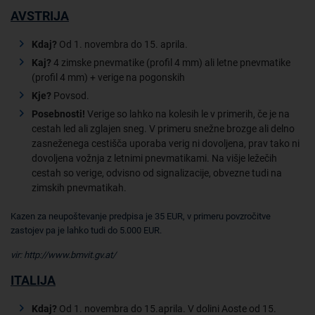
AVSTRIJA
Kdaj?
Od 1. novembra do 15. aprila.
Kaj?
4 zimske pnevmatike (profil 4 mm) ali letne pnevmatike
(profil 4 mm) + verige na pogonskih
Kje?
Povsod.
Posebnosti!
Verige so lahko na kolesih le v primerih, če je na
cestah led ali zglajen sneg. V primeru snežne brozge ali delno
zasneženega cestišča uporaba verig ni dovoljena, prav tako ni
dovoljena vožnja z letnimi pnevmatikami. Na višje ležečih
cestah so verige, odvisno od signalizacije, obvezne tudi na
zimskih pnevmatikah.
Kazen za neupoštevanje predpisa je 35 EUR, v primeru povzročitve
zastojev pa je lahko tudi do 5.000 EUR.
vir: http://www.bmvit.gv.at/
ITALIJA
Kdaj?
Od 1. novembra do 15.aprila. V dolini Aoste od 15.