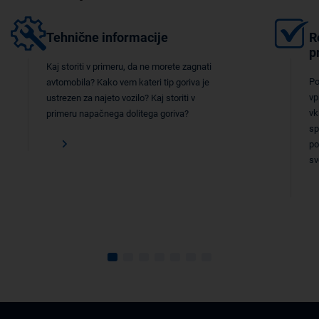
Tehnične informacije
R
p
Kaj storiti v primeru, da ne morete zagnati
Po
avtomobila? Kako vem kateri tip goriva je
vp
ustrezen za najeto vozilo? Kaj storiti v
vk
primeru napačnega dolitega goriva?
sp
po
sv