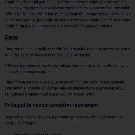
V primeru, da zaradi pomanjkljive ali neustrezne zimske opreme ustavite
ali celo ovirate promet, lahko kazen znaša tudi do 500 evrov in 5 kazenskih
točk. V kolikor ste vozili z letnimi pnevmatikami, zavarovalnica oceni, ali se
je nesreča zgodila, ker vozilo ni imelo ustrezne zakonsko določene zimske
opreme. Na podlagi ugotovitve lahko izplačilo škode celo zavrne.
Cene:
Cene zimskih pnevmatik se razlikujejo. Od nekaj deset pa do več sto evrov
za gumo. Strokovnjaki sicer odsvetujejo najcenejše.
V Sloveniji je sicer okrog dvesto vulkanizerjev, hkrati pa še veliko delavnic,
ki opravljajo menjavo gum.
Priporočena cena je 40 evrov, je pa na račun hude konkurence zaslediti
tudi občutne popuste, pri čemer velja ob plačilu storitve zahtevati račun,
saj tudi tudi kvaliteta med posameznimi izvajalci niha.
Prilagodite vožnjo zimskim razmeram
Še posebej pozimi velja, da je potrebno prilagoditi vožnjo razmeram na
cesti. Priporočamo