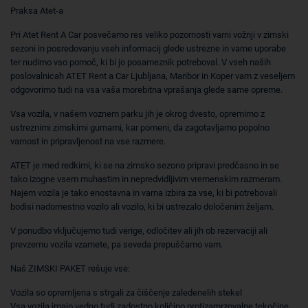
Praksa Atet-a
Pri Atet Rent A Car posvečamo res veliko pozornosti varni vožnji v zimski
sezoni in posredovanju vseh informacij glede ustrezne in varne uporabe
ter nudimo vso pomoč, ki bi jo posameznik potreboval. V vseh naših
poslovalnicah ATET Rent a Car Ljubljana, Maribor in Koper vam z veseljem
odgovorimo tudi na vsa vaša morebitna vprašanja glede same opreme.
Vsa vozila, v našem voznem parku jih je okrog dvesto, opremimo z
ustreznimi zimskimi gumami, kar pomeni, da zagotavljamo popolno
varnost in pripravljenost na vse razmere.
ATET je med redkimi, ki se na zimsko sezono pripravi predčasno in se
tako izogne vsem muhastim in nepredvidljivim vremenskim razmeram.
Najem vozila je tako enostavna in varna izbira za vse, ki bi potrebovali
bodisi nadomestno vozilo ali vozilo, ki bi ustrezalo določenim željam.
V ponudbo vključujemo tudi verige, odločitev ali jih ob rezervaciji ali
prevzemu vozila vzamete, pa seveda prepuščamo vam.
Naš ZIMSKI PAKET rešuje vse:
Vozila so opremljena s strgali za čiščenje zaledenelih stekel
Vsa vozila imajo vedno tudi zadostno količino protizamrzovalne tekočine