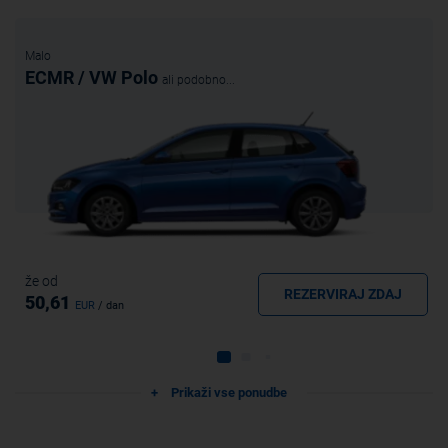
Malo
ECMR / VW Polo
ali podobno...
že od
REZERVIRAJ ZDAJ
50,61
EUR
/ dan
Prikaži vse ponudbe