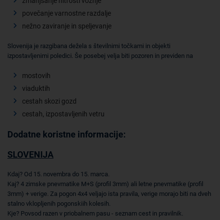
zmanjšanje hitrosti vožnje
povečanje varnostne razdalje
nežno zaviranje in speljevanje
Slovenija je razgibana dežela s številnimi točkami in objekti
izpostavljenimi poledici. Še posebej velja biti pozoren in previden na
mostovih
viaduktih
cestah skozi gozd
cestah, izpostavljenih vetru
Dodatne koristne informacije:
SLOVENIJA
Kdaj? Od 15. novembra do 15. marca.
Kaj? 4 zimske pnevmatike M+S (profil 3mm) ali letne pnevmatike (profil
3mm) + verige. Za pogon 4x4 veljajo ista pravila, verige morajo biti na dveh
stalno vklopljenih pogonskiih kolesih.
Kje? Povsod razen v priobalnem pasu - seznam cest in pravilnik.