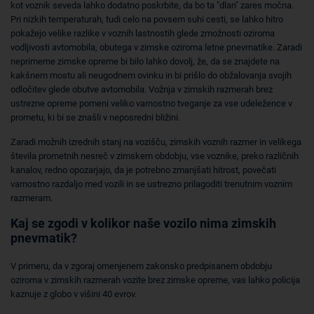
kot voznik seveda lahko dodatno poskrbite, da bo ta "dlan" zares močna.
Pri nizkih temperaturah, tudi celo na povsem suhi cesti, se lahko hitro
pokažejo velike razlike v voznih lastnostih glede zmožnosti oziroma
vodljivosti avtomobila, obutega v zimske oziroma letne pnevmatike. Zaradi
neprimerne zimske opreme bi bilo lahko dovolj, že, da se znajdete na
kakšnem mostu ali neugodnem ovinku in bi prišlo do obžalovanja svojih
odločitev glede obutve avtomobila. Vožnja v zimskih razmerah brez
ustrezne opreme pomeni veliko varnostno tveganje za vse udeležence v
prometu, ki bi se znašli v neposredni bližini.
Zaradi možnih izrednih stanj na vozišču, zimskih voznih razmer in velikega
števila prometnih nesreč v zimskem obdobju, vse voznike, preko različnih
kanalov, redno opozarjajo, da je potrebno zmanjšati hitrost, povečati
varnostno razdaljo med vozili in se ustrezno prilagoditi trenutnim voznim
razmeram.
Kaj se zgodi v kolikor naše vozilo nima zimskih
pnevmatik?
V primeru, da v zgoraj omenjenem zakonsko predpisanem obdobju
oziroma v zimskih razmerah vozite brez zimske opreme, vas lahko policija
kaznuje z globo v višini 40 evrov.