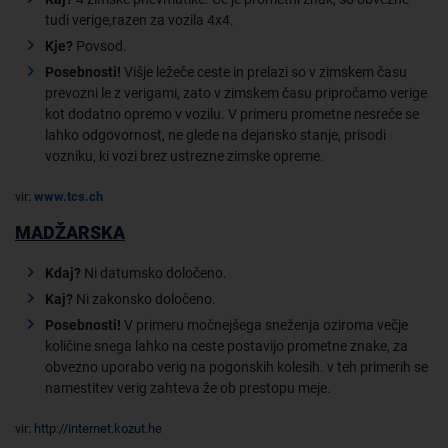
tudi verige,razen za vozila 4x4.
Kje?
Povsod.
Posebnosti!
Višje ležeče ceste in prelazi so v zimskem času
prevozni le z verigami, zato v zimskem času pripročamo verige
kot dodatno opremo v vozilu. V primeru prometne nesreče se
lahko odgovornost, ne glede na dejansko stanje, prisodi
vozniku, ki vozi brez ustrezne zimske opreme.
vir:
www.tcs.ch
MADŽARSKA
Kdaj?
Ni datumsko določeno.
Kaj?
Ni zakonsko določeno.
Posebnosti!
V primeru močnejšega sneženja oziroma večje
količine snega lahko na ceste postavijo prometne znake, za
obvezno uporabo verig na pogonskih kolesih. v teh primerih se
namestitev verig zahteva že ob prestopu meje.
vir: http://internet.kozut.he