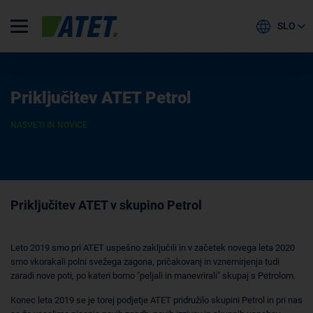
SLO
Priključitev ATET Petrol
NASVETI IN NOVICE
Priključitev ATET v skupino Petrol
Leto 2019 smo pri ATET uspešno zaključili in v začetek novega leta 2020
smo vkorakali polni svežega zagona, pričakovanj in vznemirjenja tudi
zaradi nove poti, po kateri bomo "peljali in manevrirali" skupaj s Petrolom.
Konec leta 2019 se je torej podjetje ATET pridružilo skupini Petrol in pri nas