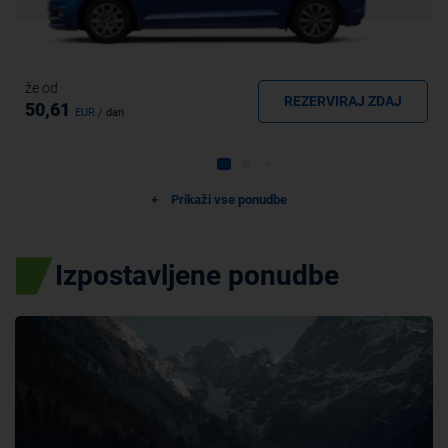
že od
REZERVIRAJ ZDAJ
50,61
EUR
/ dan
Prikaži vse ponudbe
Izpostavljene ponudbe