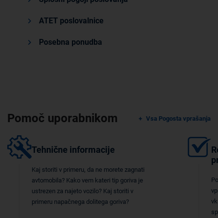
ATET poslovalnice
Posebna ponudba
Pomoč uporabnikom
Vsa Pogosta vprašanja
Tehnične informacije
R
p
Kaj storiti v primeru, da ne morete zagnati
Po
avtomobila? Kako vem kateri tip goriva je
vp
ustrezen za najeto vozilo? Kaj storiti v
vk
primeru napačnega dolitega goriva?
sp