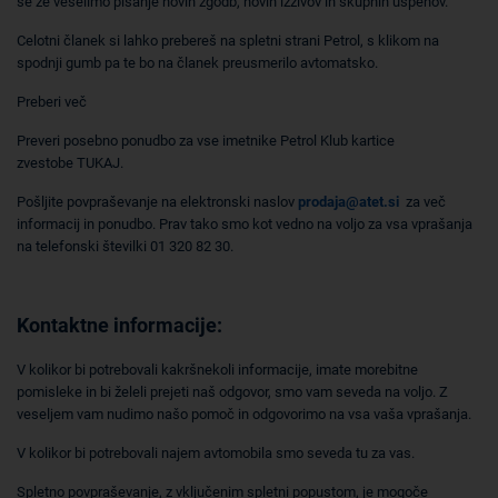
se že veselimo pisanje novih zgodb, novih izzivov in skupnih uspehov.
Celotni članek si lahko prebereš na spletni strani Petrol, s klikom na
spodnji gumb pa te bo na članek preusmerilo avtomatsko.
Preberi več
Preveri posebno ponudbo za vse imetnike Petrol Klub kartice
zvestobe TUKAJ.
Pošljite povpraševanje na elektronski naslov
prodaja@atet.si
za več
informacij in ponudbo. Prav tako smo kot vedno na voljo za vsa vprašanja
na telefonski številki 01 320 82 30.
Kontaktne informacije:
V kolikor bi potrebovali kakršnekoli informacije, imate morebitne
pomisleke in bi želeli prejeti naš odgovor, smo vam seveda na voljo. Z
veseljem vam nudimo našo pomoč in odgovorimo na vsa vaša vprašanja.
V kolikor bi potrebovali najem avtomobila smo seveda tu za vas.
Spletno povpraševanje, z vključenim spletni popustom, je mogoče