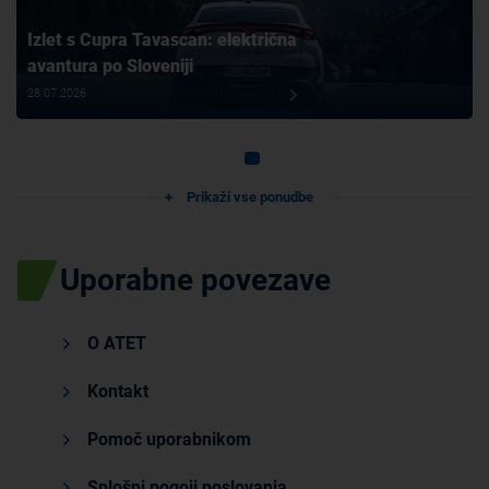
Izlet s Cupra Tavascan: električna
avantura po Sloveniji
28.07.2026
Prikaži vse ponudbe
Uporabne povezave
O ATET
Kontakt
Pomoč uporabnikom
Splošni pogoji poslovanja